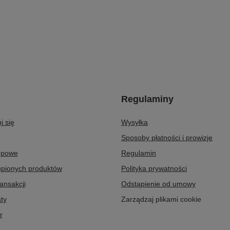
Regulaminy
j się
Wysyłka
Sposoby płatności i prowizje
upowe
Regulamin
upionych produktów
Polityka prywatności
ransakcji
Odstąpienie od umowy
ty
Zarządzaj plikami cookie
r