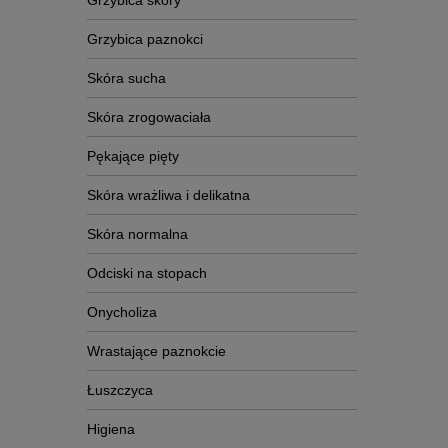
Grzybica skóry
Grzybica paznokci
Skóra sucha
Skóra zrogowaciała
Pękające pięty
Skóra wrażliwa i delikatna
Skóra normalna
Odciski na stopach
Onycholiza
Wrastające paznokcie
Łuszczyca
Higiena