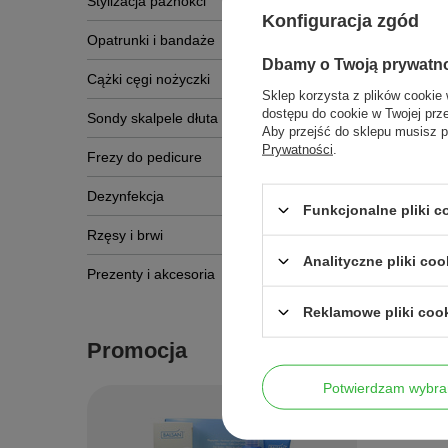
Stylizacja paznokci
Konfiguracja zgód
Opatrunki i bandaże
Dbamy o Twoją prywatn
Cążki cęgi nożyczki
Sklep korzysta z plików cookie 
dostępu do cookie w Twojej prz
Sondy skalpele dłuta
Aby przejść do sklepu musisz p
Prywatności
.
Frezy do pedicure
Dezynfekcja
Funkcjonalne pliki c
Rzęsy i brwi
Analityczne pliki coo
Prezenty i akcesoria
Reklamowe pliki coo
Promocja
Potwierdzam wybra