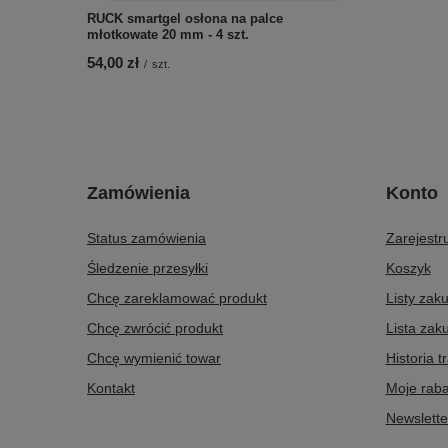
RUCK smartgel osłona na palce
młotkowate 20 mm - 4 szt.
54,00 zł
/
szt.
Zamówienia
Konto
Status zamówienia
Zarejestru
Śledzenie przesyłki
Koszyk
Chcę zareklamować produkt
Listy zak
Chcę zwrócić produkt
Lista zak
Chcę wymienić towar
Historia t
Kontakt
Moje raba
Newslette