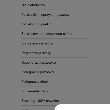
Dla diabetyków
Potliwość i nieprzyjemny zapach
Kąpiel stóp i peeling
Zestresowana i zmęczona skóra
Starzejąca się skóra
Regeneracja skóry
Regeneracja paznokci
Pielęgnacja paznokci
Pielęgnacja dłoni
Suplementy diety
Skarpety 100% bawełna