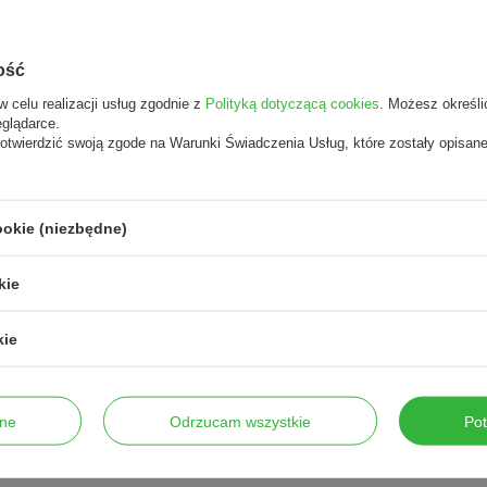
ość
w celu realizacji usług zgodnie z
Polityką dotyczącą cookies
. Możesz określi
eglądarce.
otwierdzić swoją zgode na Warunki Świadczenia Usług, które zostały opisan
ookie (niezbędne)
kie
kie
ne
Odrzucam wszystkie
Po