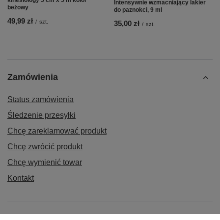
kinesiology 5 cm x 5 m kolor
Intensywnie wzmacniający lakier
beżowy
do paznokci, 9 ml
49,99 zł
/
szt.
35,00 zł
/
szt.
Zamówienia
Status zamówienia
Śledzenie przesyłki
Chcę zareklamować produkt
Chcę zwrócić produkt
Chcę wymienić towar
Kontakt
Konto