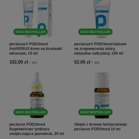
NASZ BESTSELLER
NASZ BESTSELLER
peclavus® PODOmed
peclavus® PODOmed balsam
AntiVERUX krem na brodawki
na zrogowacenia skóry,
wirusowe, 10 ml
naturalne salicylany, 100 ml
102,00 zł
52,00 zł
/
szt.
/
szt.
NASZ BESTSELLER
NASZ BESTSELLER
peclavus PODOmed
Olejek z drzewa herbacianego
Nagelweicher tynktura
peclavus PODOmed 10 ml
zmiękczająca paznokcie, 20 ml