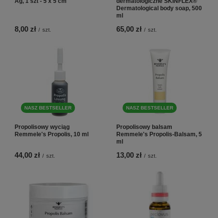
Ag, 1 szt - 5 x 5 cm
dermatologiczne SKINFLEX®
Dermatological body soap, 500
ml
8,00 zł
65,00 zł
/
szt.
/
szt.
NASZ BESTSELLER
NASZ BESTSELLER
Propolisowy wyciąg
Propolisowy balsam
Remmele's Propolis, 10 ml
Remmele's Propolis-Balsam, 5
ml
44,00 zł
13,00 zł
/
szt.
/
szt.