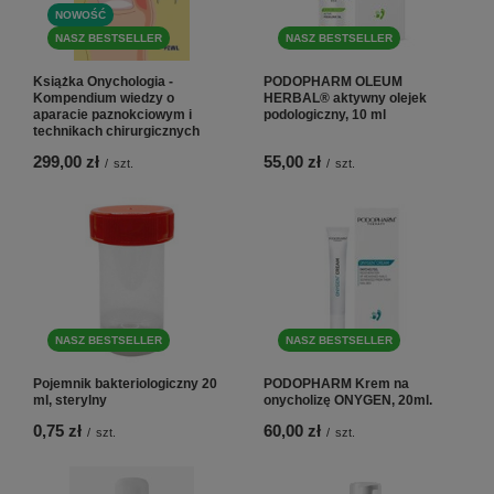
NOWOŚĆ
NASZ BESTSELLER
NASZ BESTSELLER
Książka Onychologia -
PODOPHARM OLEUM
Kompendium wiedzy o
HERBAL® aktywny olejek
aparacie paznokciowym i
podologiczny, 10 ml
technikach chirurgicznych
299,00 zł
55,00 zł
/
szt.
/
szt.
NASZ BESTSELLER
NASZ BESTSELLER
Pojemnik bakteriologiczny 20
PODOPHARM Krem na
ml, sterylny
onycholizę ONYGEN, 20ml.
0,75 zł
60,00 zł
/
szt.
/
szt.