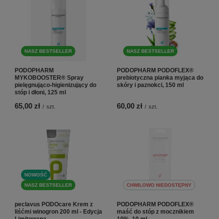
NASZ BESTSELLER
NASZ BESTSELLER
PODOPHARM
PODOPHARM PODOFLEX®
MYKOBOOSTER® Spray
prebiotyczna pianka myjąca do
pielęgnująco-higienizujący do
skóry i paznokci, 150 ml
stóp i dłoni, 125 ml
65,00 zł
60,00 zł
/
szt.
/
szt.
NOWOŚĆ
NASZ BESTSELLER
CHWILOWO NIEDOSTĘPNY
peclavus PODOcare Krem z
PODOPHARM PODOFLEX®
liśćmi winogron 200 ml - Edycja
maść do stóp z mocznikiem