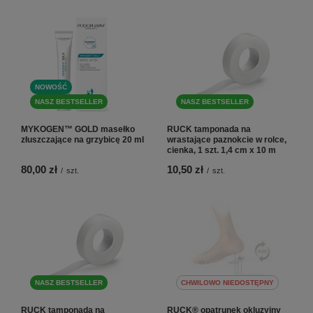
NOWOŚĆ
NASZ BESTSELLER
NASZ BESTSELLER
MYKOGEN™ GOLD masełko
RUCK tamponada na
złuszczające na grzybicę 20 ml
wrastające paznokcie w rolce,
cienka, 1 szt. 1,4 cm x 10 m
80,00 zł
10,50 zł
/
szt.
/
szt.
NASZ BESTSELLER
CHWILOWO NIEDOSTĘPNY
RUCK tamponada na
RUCK® opatrunek okluzyjny