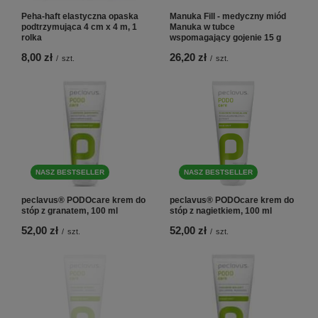
Peha-haft elastyczna opaska
Manuka Fill - medyczny miód
podtrzymująca 4 cm x 4 m, 1
Manuka w tubce
rolka
wspomagający gojenie 15 g
8,00 zł
26,20 zł
/
szt.
/
szt.
NASZ BESTSELLER
NASZ BESTSELLER
peclavus® PODOcare krem do
peclavus® PODOcare krem do
stóp z granatem, 100 ml
stóp z nagietkiem, 100 ml
52,00 zł
52,00 zł
/
szt.
/
szt.