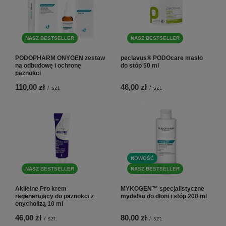
NASZ BESTSELLER
NASZ BESTSELLER
PODOPHARM ONYGEN zestaw
peclavus® PODOcare masło
na odbudowę i ochronę
do stóp 50 ml
paznokci
110,00 zł
46,00 zł
/
szt.
/
szt.
NOWOŚĆ
NASZ BESTSELLER
NASZ BESTSELLER
Akileine Pro krem
MYKOGEN™ specjalistyczne
regenerujący do paznokci z
mydełko do dłoni i stóp 200 ml
onycholizą 10 ml
46,00 zł
80,00 zł
/
szt.
/
szt.