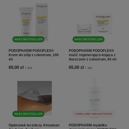
NASZ BESTSELLER
NASZ BESTSELLER
PODOPHARM PODOFLEX®
PODOPHARM PODOFLEX®
Krem do stóp z colostrum, 100
maść regenerująco-kojąca z
ml
tłuszczem z colostrum, 60 ml
60,00 zł
65,00 zł
/
szt.
/
szt.
NASZ BESTSELLER
CHWILOWO NIEDOSTĘPNY
Opatrunek leczniczy Atrauman
PODOPHARM mydełko