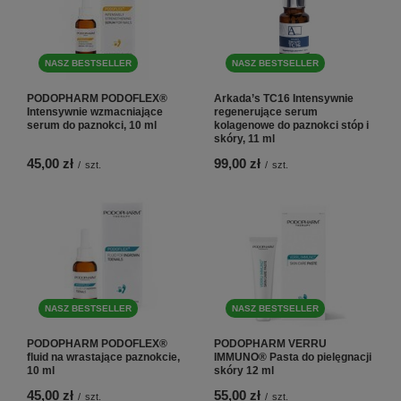
NASZ BESTSELLER
NASZ BESTSELLER
PODOPHARM PODOFLEX®
Arkada’s TC16 Intensywnie
Intensywnie wzmacniające
regenerujące serum
serum do paznokci, 10 ml
kolagenowe do paznokci stóp i
skóry, 11 ml
45,00 zł
99,00 zł
/
szt.
/
szt.
NASZ BESTSELLER
NASZ BESTSELLER
PODOPHARM PODOFLEX®
PODOPHARM VERRU
fluid na wrastające paznokcie,
IMMUNO® Pasta do pielęgnacji
10 ml
skóry 12 ml
45,00 zł
55,00 zł
/
szt.
/
szt.