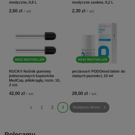
medyczne, 0,8 L
medyczne sanbox, 0,2 L
2,60 zł
2,30 zł
/
szt.
/
szt.
NASZ BESTSELLER
NASZ BESTSELLER
RUCK® Nośnik gumowy
peclavus® PODOmed lakier do
jednorazowych kapturków
słabych paznokci, 10 ml
MedCap, półokrągły, rozm. 10,
2 szt.
42,00 zł
28,00 zł
/
szt.
/
szt.
1
2
3
Następna strona
Polecamy