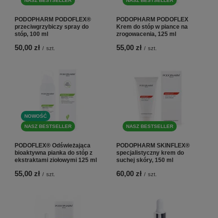
NASZ BESTSELLER
NASZ BESTSELLER
PODOPHARM PODOFLEX®
PODOPHARM PODOFLEX
przeciwgrzybiczy spray do
Krem do stóp w piance na
stóp, 100 ml
zrogowacenia, 125 ml
50,00 zł
55,00 zł
/
szt.
/
szt.
NOWOŚĆ
NASZ BESTSELLER
NASZ BESTSELLER
PODOFLEX® Odświeżająca
PODOPHARM SKINFLEX®
bioaktywna pianka do stóp z
specjalistyczny krem do
ekstraktami ziołowymi 125 ml
suchej skóry, 150 ml
55,00 zł
60,00 zł
/
szt.
/
szt.