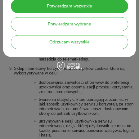
Potwierdzam wszystkie
IdoSell S.A z siedzibą w Szczecinie, Aleja Piastów
30, 71-064 Szczecin – operator IdoSell Shop,
dostawca oprogramowania obsługującego stronę
internetową sklepu
Potwierdzam wybrane
Kancelaria Finansowo – Księgowa Spółka Jawna z
siedziba w Żorach ul. Sądowa 3/3, 44-240 Żory –
firma prowadząca księgowość LNC Jan Cyrulik i
Odrzucam wszystkie
wspólnicy spółka jawna.
ComVision Sp. z o.o. z siedzibą w Gliwicach ul.
Toszecka 101, 44-100 Gliwice – firma dostarczająca
narzędzia do telemarketingu.
Sklep internetowy korzysta również z plików cookies które są
wykorzystywane w celu:
dostosowania zawartości stron www do preferencji
użytkownika oraz optymalizacji procesu korzystania
ze stron internetowych ;
tworzenia statystyk, które pomagają zrozumieć w
jaki sposób użytkownicy serwisu korzystają ze stron
internetowych, co umożliwia lepsze dostosowanie
strony do potrzeb użytkowników:;
utrzymywanie sesji użytkownika serwisu
internetowego, dzięki której użytkownik nie musi na
każdej podstronie serwisu ponownie wpisywać loginu
i hasła.