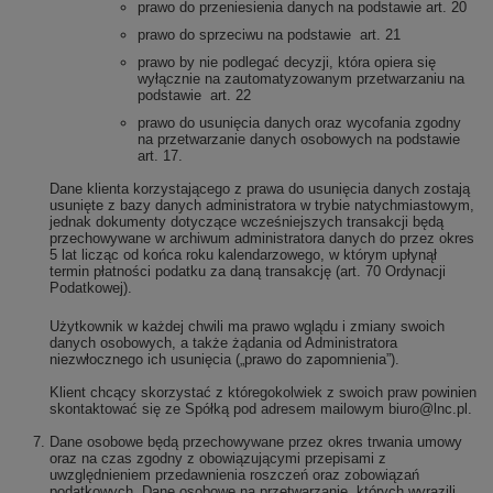
prawo do przeniesienia danych na podstawie art. 20
prawo do sprzeciwu na podstawie art. 21
prawo by nie podlegać decyzji, która opiera się
wyłącznie na zautomatyzowanym przetwarzaniu na
podstawie art. 22
prawo do usunięcia danych oraz wycofania zgodny
na przetwarzanie danych osobowych na podstawie
art. 17.
Dane klienta korzystającego z prawa do usunięcia danych zostają
usunięte z bazy danych administratora w trybie natychmiastowym,
jednak dokumenty dotyczące wcześniejszych transakcji będą
przechowywane w archiwum administratora danych do przez okres
5 lat licząc od końca roku kalendarzowego, w którym upłynął
termin płatności podatku za daną transakcję (art. 70 Ordynacji
Podatkowej).
Użytkownik w każdej chwili ma prawo wglądu i zmiany swoich
danych osobowych, a także żądania od Administratora
niezwłocznego ich usunięcia („prawo do zapomnienia”).
Klient chcący skorzystać z któregokolwiek z swoich praw powinien
skontaktować się ze Spółką pod adresem mailowym biuro@lnc.pl
.
Dane osobowe będą przechowywane przez okres trwania umowy
oraz na czas zgodny z obowiązującymi przepisami z
uwzględnieniem przedawnienia roszczeń oraz zobowiązań
podatkowych. Dane osobowe na przetwarzanie, których wyrazili