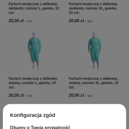
Fartuch medyczny z włókniny,
Fartuch medyczny z włókniny,
niebieski, rozmiar L, gumka, 10
niebieski, rozmiar XL, gumka,
szt.
10 szt.
20,00 zł
20,00 zł
/
szt.
/
szt.
Fartuch medyczny z włókniny,
Fartuch medyczny z włókniny,
zielony, rozmiar L, gumka, 10
zielony, rozmiar XL, gumka, 10
szt.
szt.
20,00 zł
20,00 zł
/
szt.
/
szt.
Konfiguracja zgód
Polecamy
Dbamy o Twoją prywatność