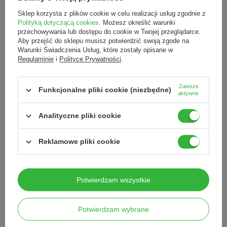
Sklep korzysta z plików cookie w celu realizacji usług zgodnie z
Polityką dotyczącą cookies
. Możesz określić warunki
przechowywania lub dostępu do cookie w Twojej przeglądarce.
Aby przejść do sklepu musisz potwierdzić swoją zgode na
Warunki Świadczenia Usług, które zostały opisane w
Regulaminie
i
Polityce Prywatności
.
PODOPHARM PODOFLEX® maść
Arkada`s nawilżający peeling
Zawsze
Funkcjonalne pliki cookie (niezbędne)
aktywne
regenerująco-kojąca z tłuszczem z
cukrowy z ekstraktem z nagietka
colostrum, 60 ml
do skóry i paznokci 300 g
65,00 zł
89,00 zł
Analityczne pliki cookie
/
szt.
/
szt.
Reklamowe pliki cookie
Potwierdzam wszystkie
Potwierdzam wybrane
Microdacyn hydrożel preparat do
Pilnik do stóp, pastelowy beż
odkażania ran ostrych i
peclavus®, 20 cm