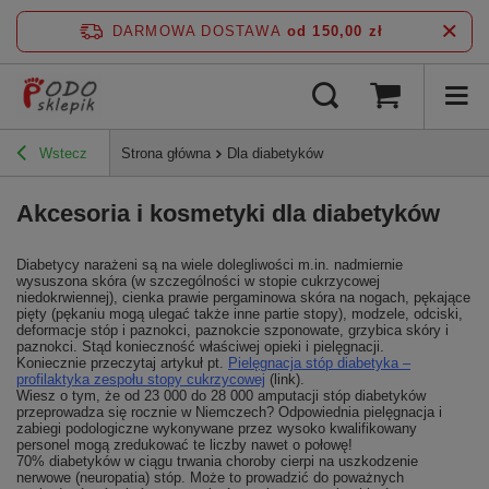
DARMOWA DOSTAWA
od 150,00 zł
Wstecz
Strona główna
Dla diabetyków
Akcesoria i kosmetyki dla diabetyków
Diabetycy narażeni są na wiele dolegliwości m.in. nadmiernie
wysuszona skóra (w szczególności w stopie cukrzycowej
niedokrwiennej), cienka prawie pergaminowa skóra na nogach, pękające
pięty (pękaniu mogą ulegać także inne partie stopy), modzele, odciski,
deformacje stóp i paznokci, paznokcie szponowate, grzybica skóry i
paznokci. Stąd konieczność właściwej opieki i pielęgnacji.
Koniecznie przeczytaj artykuł pt.
Pielęgnacja stóp diabetyka –
profilaktyka zespołu stopy cukrzycowej
(link).
Wiesz o tym, że od 23 000 do 28 000 amputacji stóp diabetyków
przeprowadza się rocznie w Niemczech? Odpowiednia pielęgnacja i
zabiegi podologiczne wykonywane przez wysoko kwalifikowany
personel mogą zredukować te liczby nawet o połowę!
70% diabetyków w ciągu trwania choroby cierpi na uszkodzenie
nerwowe (neuropatia) stóp. Może to prowadzić do poważnych