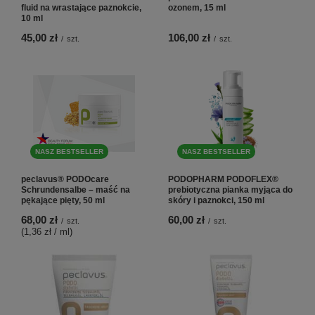
fluid na wrastające paznokcie,
ozonem, 15 ml
10 ml
45,00 zł
106,00 zł
/
szt.
/
szt.
NASZ BESTSELLER
NASZ BESTSELLER
peclavus® PODOcare
PODOPHARM PODOFLEX®
Schrundensalbe – maść na
prebiotyczna pianka myjąca do
pękające pięty, 50 ml
skóry i paznokci, 150 ml
68,00 zł
60,00 zł
/
szt.
/
szt.
(1,36 zł / ml
)