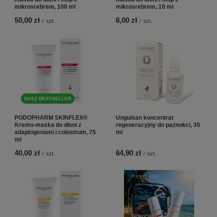
mikrosrebrem, 100 ml
mikrosrebrem, 10 ml
50,00 zł
6,00 zł
/
szt.
/
szt.
NASZ BESTSELLER
PODOPHARM SKINFLEX®
Unguisan koncentrat
Kremo-maska do dłoni z
regeneracyjny do paznokci, 30
adaptogenami i colostrum, 75
ml
ml
40,00 zł
64,90 zł
/
szt.
/
szt.