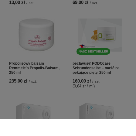
13,00 zł
69,00 zł
/
szt.
/
szt.
NASZ BESTSELLER
Propolisowy balsam
peclavus® PODOcare
Remmele's Propolis-Balsam,
Schrundensalbe – maść na
250 ml
pękające pięty, 250 ml
235,00 zł
160,00 zł
/
szt.
/
szt.
(0,64 zł / ml
)