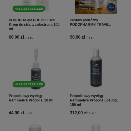
NASZ BESTSELLER
PODOPHARM PODOFLEX®
Zestaw podróżny
Krem do stóp z colostrum, 100
PODOPHARM® TRAVEL
ml
60,00 zł
90,00 zł
/
szt.
/
szt.
NASZ BESTSELLER
Propolisowy wyciąg
Propolisowy wyciąg
Remmele's Propolis, 10 ml
Remmele's Propolis Lösung,
150 ml
44,00 zł
312,00 zł
/
szt.
/
szt.