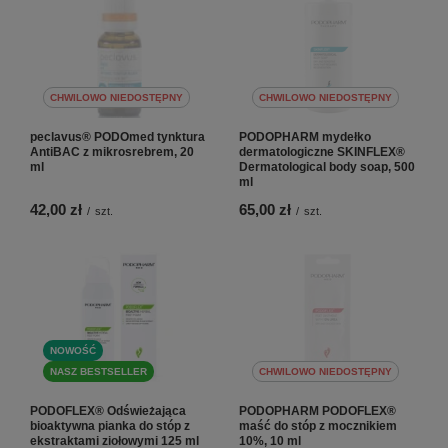
CHWILOWO NIEDOSTĘPNY
CHWILOWO NIEDOSTĘPNY
peclavus® PODOmed tynktura
PODOPHARM mydełko
AntiBAC z mikrosrebrem, 20
dermatologiczne SKINFLEX®
ml
Dermatological body soap, 500
ml
42,00 zł
65,00 zł
/
szt.
/
szt.
NOWOŚĆ
NASZ BESTSELLER
CHWILOWO NIEDOSTĘPNY
PODOFLEX® Odświeżająca
PODOPHARM PODOFLEX®
bioaktywna pianka do stóp z
maść do stóp z mocznikiem
ekstraktami ziołowymi 125 ml
10%, 10 ml