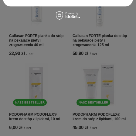
Callusan FORTE pianka do stóp
Callusan FORTE pianka do stóp
na pękające pięty i
na pękające pięty i
zrogowacenia 40 ml
zrogowacenia 125 ml
22,90 zł
58,90 zł
/
szt.
/
szt.
NASZ BESTSELLER
NASZ BESTSELLER
PODOPHARM PODOFLEX®
PODOPHARM PODOFLEX®
krem do stóp z lipidami, 10 ml
krem do stóp z lipidami, 100 ml
6,00 zł
45,00 zł
/
szt.
/
szt.