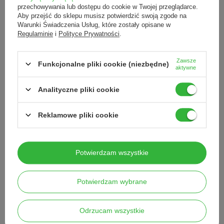
przechowywania lub dostępu do cookie w Twojej przeglądarce.
Aby przejść do sklepu musisz potwierdzić swoją zgode na
PODOPHARM PODOFLEX
PODOPHARM SKINFLEX®
Krem do stóp w piance z
regenerujące serum do ciała,
Warunki Świadczenia Usług, które zostały opisane w
mikrosrebrem i jaskółczym
200 ml
Regulaminie
i
Polityce Prywatności
.
zielem, 125 ml
55,00 zł
60,00 zł
/
szt.
/
szt.
Zawsze
Funkcjonalne pliki cookie (niezbędne)
aktywne
Analityczne pliki cookie
Reklamowe pliki cookie
Potwierdzam wszystkie
PODOPHARM SKINFLEX®
PODOPHARM PODOFLEX®
Krem barierowy do twarzy z
Krem do stóp z colostrum, 150
colostrum, 50 ml
ml
Potwierdzam wybrane
90,00 zł
90,00 zł
/
szt.
/
szt.
Odrzucam wszystkie