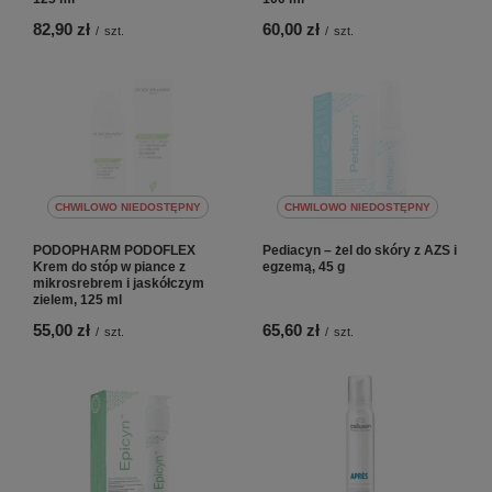
82,90 zł
60,00 zł
/
szt.
/
szt.
CHWILOWO NIEDOSTĘPNY
CHWILOWO NIEDOSTĘPNY
PODOPHARM PODOFLEX
Pediacyn – żel do skóry z AZS i
Krem do stóp w piance z
egzemą, 45 g
mikrosrebrem i jaskółczym
zielem, 125 ml
55,00 zł
65,60 zł
/
szt.
/
szt.