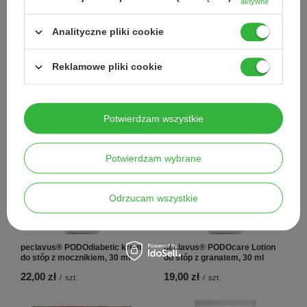
aktywne
Analityczne pliki cookie
NOWOŚĆ
NASZ BESTSELLER
Podoland PodoScrub
peclavus® PODOdiabetic krem
Reklamowe pliki cookie
złuszczająco-wygładzający
do stóp z mocznikiem, 100 ml
peeling cukrowy do stóp i ciała
350 g
60,00 zł
48,00 zł
/
szt.
/
szt.
Potwierdzam wszystkie
Potwierdzam wybrane
Odrzucam wszystkie
peclavus® PODOdiabetic krem
peclavus® PODOcare Lotion
do stóp z mocznikiem, 30 ml
do stóp z granatem, 30 ml
22,00 zł
19,00 zł
/
szt.
/
szt.