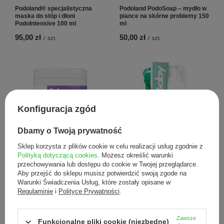
Podoland® specjalistyczna
Podoland PodoSoap – mydło w
maska do stóp i dłoni
piance na skórne problemy 150
PodoIntensive 100 ml
ml
95,00 zł
50,00 zł
/
szt.
/
szt.
Konfiguracja zgód
NOWOŚĆ
NOWOŚĆ
Dbamy o Twoją prywatność
Podoland PodoSalt
Podoland PodoBaby krem do
oczyszczająco-nawilżająca sól
pielęgnacji skóry i paznokci dla
Sklep korzysta z plików cookie w celu realizacji usług zgodnie z
podologiczna do kąpieli 350 g
dzieci 50 ml
Polityką dotyczącą cookies
. Możesz określić warunki
przechowywania lub dostępu do cookie w Twojej przeglądarce.
45,00 zł
85,00 zł
/
szt.
/
szt.
Aby przejść do sklepu musisz potwierdzić swoją zgode na
Warunki Świadczenia Usług, które zostały opisane w
Regulaminie
i
Polityce Prywatności
.
Zawsze
Funkcjonalne pliki cookie (niezbędne)