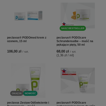
NASZ BESTSELLER
peclavus® PODOmed krem z
peclavus® PODOcare
ozonem, 15 ml
Schrundensalbe – maść na
pękające pięty, 50 ml
106,00 zł
68,00 zł
/
szt.
/
szt.
(1,36 zł / ml
)
OKAZJA
NOWOŚĆ
peclavus Zestaw Odświeżenie i
peclavus® PODOcare