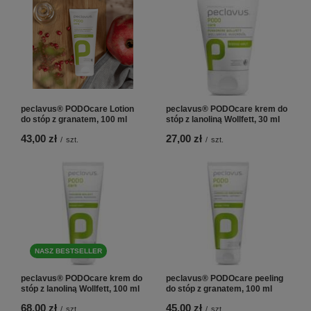
peclavus® PODOcare Lotion
peclavus® PODOcare krem do
do stóp z granatem, 100 ml
stóp z lanoliną Wollfett, 30 ml
43,00 zł
27,00 zł
/
szt.
/
szt.
NASZ BESTSELLER
peclavus® PODOcare krem do
peclavus® PODOcare peeling
stóp z lanoliną Wollfett, 100 ml
do stóp z granatem, 100 ml
68,00 zł
45,00 zł
/
szt.
/
szt.