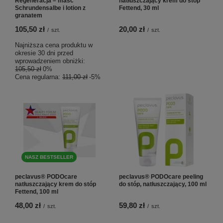
Regeneracja – maść
natłuszczający krem do stóp
Schrundensalbe i lotion z
Fettend, 30 ml
granatem
105,50 zł
20,00 zł
/
szt.
/
szt.
Najniższa cena produktu w
okresie 30 dni przed
wprowadzeniem obniżki:
105,50 zł
0%
Cena regularna:
111,00 zł
-5%
NASZ BESTSELLER
peclavus® PODOcare
peclavus® PODOcare peeling
natłuszczający krem do stóp
do stóp, natłuszczający, 100 ml
Fettend, 100 ml
48,00 zł
59,80 zł
/
szt.
/
szt.