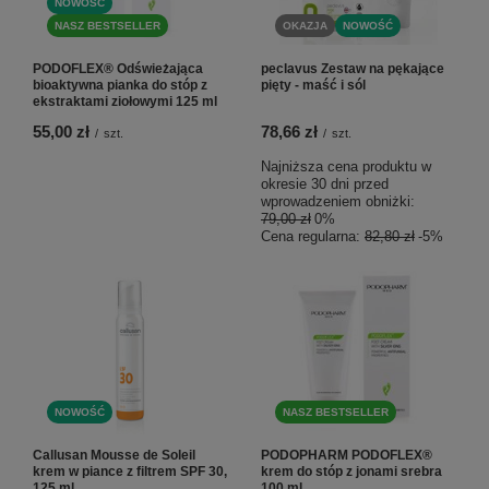
NOWOŚĆ
NASZ BESTSELLER
OKAZJA
NOWOŚĆ
PODOFLEX® Odświeżająca
peclavus Zestaw na pękające
bioaktywna pianka do stóp z
pięty - maść i sól
ekstraktami ziołowymi 125 ml
55,00 zł
78,66 zł
/
szt.
/
szt.
Najniższa cena produktu w
okresie 30 dni przed
wprowadzeniem obniżki:
79,00 zł
0%
Cena regularna:
82,80 zł
-5%
NOWOŚĆ
NASZ BESTSELLER
Callusan Mousse de Soleil
PODOPHARM PODOFLEX®
krem w piance z filtrem SPF 30,
krem do stóp z jonami srebra
125 ml
100 ml