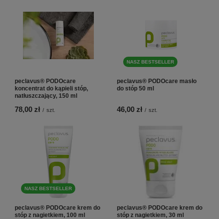
NASZ BESTSELLER
peclavus® PODOcare
peclavus® PODOcare masło
koncentrat do kąpieli stóp,
do stóp 50 ml
natłuszczający, 150 ml
78,00 zł
46,00 zł
/
szt.
/
szt.
NASZ BESTSELLER
peclavus® PODOcare krem do
peclavus® PODOcare krem do
stóp z nagietkiem, 100 ml
stóp z nagietkiem, 30 ml