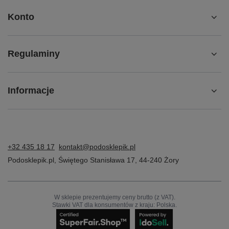
Konto
Regulaminy
Informacje
+32 435 18 17
kontakt@podosklepik.pl
Podosklepik.pl
,
Świętego Stanisława 17
,
44-240
Żory
W sklepie prezentujemy ceny brutto (z VAT).
Stawki VAT dla konsumentów z kraju:
Polska
.