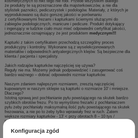
kosmetycznych to nikt tego nie robi. Przede wszystkim dlatego
że produkty te są przeznaczone dla majsterkowiczów, a nie dla
stylistek paznokci, pedicurzystek i podologów. Materiały, z których je
wyprodukowano są dużo gorszej jakości w porównaniu
z certyfikowanymi frezami i kapturkami ściernymi służącymi do
zabiegów podologicznych, manicure i pedicure. Produkt dotykający
i ingerujący w ludzkie ciało musi mieć odpowiedni certyfikat jakości,
jednoznacznie oznajmiający że jest produktem
medycznym!!!
Kapturki z takim certyfikatem przechodzą szczególny proces
produkcyjny i kontrolny. Wykonane są z wyselekcjonowanych
materiałów i odpowiednich antyalergicznych klejów. Są bezpieczne dla
klienta / pacjenta i specjalisty.
Jakich rodzajów kapturków najczęściej się używa?
Reguły nie ma. Możemy jednak podpowiedzieć i zasugerować coś
bardzo ważnego – dobrać odpowiedni rozmiar kapturków.
Naszym zdaniem najlepszym rozmiarem, zresztą najczęściej
kupowanym w naszym sklepie są kapturki o rozmiarze 10' i mniejsze.
Dlaczego?
Istotną sprawą jest pochłanianie pyłu powstającego na skutek bardzo
szybkich obrotów frezu. Po to wymyślono frezarki z pochłaniaczem
pyłu żeby pochłaniały maksymalną ilość pyłu powstającego na skutek
frezowania, a nie po to żeby tylko wprawiały frez w ruch. Zatem
większe rozmiary kapturków - 13' < przy obrotach 8 – 10 tys /
min.
zasłaniają wlot
pyłu przez pióro frezarki do filtra. Tym samym pył
zamiast do filtra
wyrzucany jest na zewnątrz
, co przeczy zasadzie
właściwego pochłaniania pyłu przez frezarki. To z kolei prowadzi do
Konfiguracja zgód
zanieczyszczenia pomieszczenia w którym robione są zabiegi. Ponadto