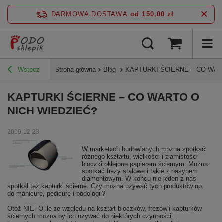
DARMOWA DOSTAWA
od 150,00 zł
Wstecz
Strona główna
Blog
KAPTURKI ŚCIERNE – CO WAR
KAPTURKI ŚCIERNE – CO WARTO O
NICH WIEDZIEĆ?
2019-12-23
W marketach budowlanych można spotkać
różnego kształtu, wielkości i ziarnistości
bloczki oklejone papierem ściernym. Można
spotkać frezy stalowe i takie z nasypem
diamentowym. W końcu nie jeden z nas
spotkał też kapturki ścierne. Czy można używać tych produktów np.
do manicure, pedicure i podologii?
Otóż NIE. O ile ze względu na kształt bloczków, frezów i kapturków
ściernych można by ich używać do niektórych czynności