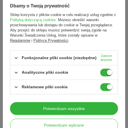
przytykając wlot pyłu przez rączkę powoduje większe i szybsze
zanieczyszczenia tulei zaciskowej (wyższe koszty eksploatacyjne
Dbamy o Twoją prywatność
frezarki), a co najważniejsze szkodzi zdrowiu specjalisty pracującemu
takimi kapturkami.
Sklep korzysta z plików cookie w celu realizacji usług zgodnie z
Polityką dotyczącą cookies
. Możesz określić warunki
Nasza rada:
przechowywania lub dostępu do cookie w Twojej przeglądarce.
Aby przejść do sklepu musisz potwierdzić swoją zgode na
Stosuj kapturki w rozmiarze 10' i mniejsze.
Warunki Świadczenia Usług, które zostały opisane w
Do zabiegów pedicure i podologicznych używaj wyłącznie kapturków
Regulaminie
i
Polityce Prywatności
.
z certyfikatem kwalifikującym je jako produkt medyczny.
Zawsze
Funkcjonalne pliki cookie (niezbędne)
aktywne
Pokaż więcej wpisów z
Grudzień 2019
Analityczne pliki cookie
Polecane
Reklamowe pliki cookie
Potwierdzam wszystkie
Kapturki do manicure i
Kapturki do pedicure z
pedicure z certyfikatem
Potwierdzam wybrane