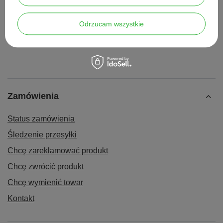
certyfikatem medycznym, Ø 10
medycznym, Ø 5 mm / ziarn.
mm / ziarn. 150 (1 szt.)
240 (1 szt.)
3,20 zł
3,00 zł
/
szt.
Odrzucam wszystkie
/
szt.
Zamówienia
Status zamówienia
Śledzenie przesyłki
Chcę zareklamować produkt
Chcę zwrócić produkt
Chcę wymienić towar
Kontakt