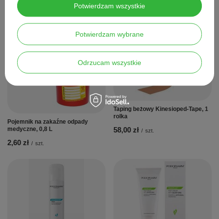
Potwierdzam wszystkie
Potwierdzam wybrane
Polecamy
Odrzucam wszystkie
Taping beżowy Kinesioped-Tape, 1
rolka
Pojemnik na zakaźne odpady
medyczne, 0,8 L
58,00 zł
/
szt.
2,60 zł
/
szt.