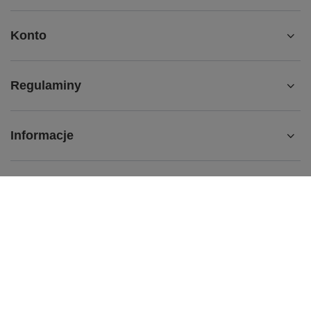
Konto
Regulaminy
Informacje
+32 435 18 17
kontakt@podosklepik.pl
Podosklepik.pl
,
Świętego Stanisława 17
,
44-240
Żory
W sklepie prezentujemy ceny brutto (z VAT).
Stawki VAT dla konsumentów z kraju:
Polska
.