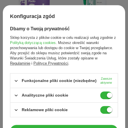
Konfiguracja zgód
NOWOŚĆ
NOWOŚĆ
Podoland PodoSalt
Podoland PodoBaby krem do
Dbamy o Twoją prywatność
oczyszczająco-nawilżająca sól
pielęgnacji skóry i paznokci dla
podologiczna do kąpieli 350 g
dzieci 50 ml
Sklep korzysta z plików cookie w celu realizacji usług zgodnie z
Polityką dotyczącą cookies
. Możesz określić warunki
45,00 zł
85,00 zł
/
szt.
/
szt.
przechowywania lub dostępu do cookie w Twojej przeglądarce.
Aby przejść do sklepu musisz potwierdzić swoją zgode na
Warunki Świadczenia Usług, które zostały opisane w
Regulaminie
i
Polityce Prywatności
.
Zawsze
Funkcjonalne pliki cookie (niezbędne)
aktywne
NOWOŚĆ
NOWOŚĆ
Analityczne pliki cookie
Podoland PodoOil olejek do
Podoland PodoScrub
pielęgnacji paznokci i skórek
złuszczająco-wygładzający
Reklamowe pliki cookie
10 ml
peeling cukrowy do stóp i ciała
350 g
65,00 zł
60,00 zł
/
szt.
/
szt.