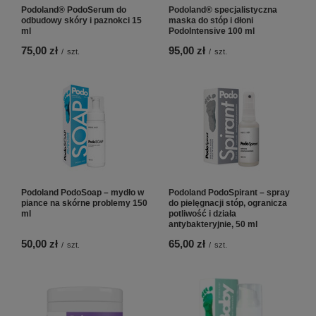
Podoland® PodoSerum do
Podoland® specjalistyczna
odbudowy skóry i paznokci 15
maska do stóp i dłoni
ml
PodoIntensive 100 ml
75,00 zł
95,00 zł
/
szt.
/
szt.
Podoland PodoSoap – mydło w
Podoland PodoSpirant – spray
piance na skórne problemy 150
do pielęgnacji stóp, ogranicza
ml
potliwość i działa
antybakteryjnie, 50 ml
50,00 zł
65,00 zł
/
szt.
/
szt.