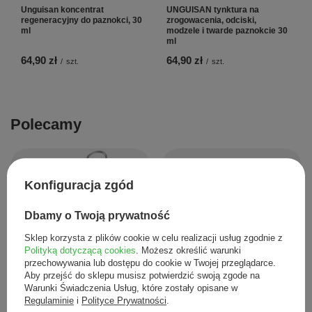
Unguisan koncentrat
UNGUISAN tynktura na
regeneracyjny do paznokci, 30
zrogowacenia, odciski,
ml
modzele i twarde paznokcie 30
ml
64,90 zł
64,90 zł
/
szt.
/
szt.
Polecamy
Konfiguracja zgód
Nożyczki do skracania paznokci,
Dbamy o Twoją prywatność
proste nr 5
Sklep korzysta z plików cookie w celu realizacji usług zgodnie z
20,00 zł
/
szt.
Polityką dotyczącą cookies
. Możesz określić warunki
przechowywania lub dostępu do cookie w Twojej przeglądarce.
PODOPHARM OLEUM HERBAL®
aktywny olejek podologiczny, 10 ml
Aby przejść do sklepu musisz potwierdzić swoją zgode na
Warunki Świadczenia Usług, które zostały opisane w
55,00 zł
/
szt.
Regulaminie
i
Polityce Prywatności
.