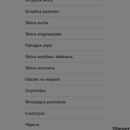
Grzybica skóry
Grzybica paznokci
Skóra sucha
Skóra zrogowaciała
Pękające pięty
Skóra wrażliwa i delikatna
Skóra normalna
Odciski na stopach
Onycholiza
Wrastające paznokcie
Łuszczyca
Higiena
Steve