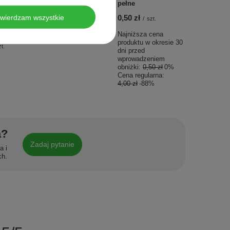
pełne
mm / ziarn. 60 (1
 opaska
szt.)
twierdzam wszystkie
0,50 zł
/
szt.
 6 cm x 4
3,40 zł
/
szt.
Najniższa cena
produktu w okresie 30
t.
dni przed
wprowadzeniem
obniżki:
0,50 zł
0%
Cena regularna:
4,00 zł
-88%
a?
Zadaj pytanie
a i
ch.