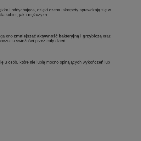
iękka i oddychająca, dzięki czemu skarpety sprawdzają się w
la kobiet, jak i mężczyzn.
aga ono
zmniejszać aktywność bakteryjną i grzybiczą
oraz
poczuciu świeżości przez cały dzień.
 się u osób, które nie lubią mocno opinających wykończeń lub