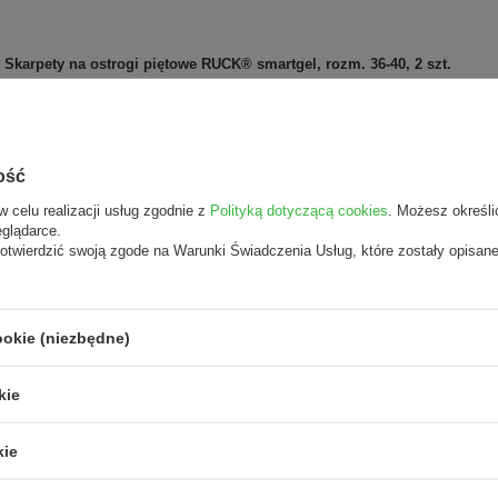
Skarpety na ostrogi piętowe RUCK® smartgel, rozm. 36-40, 2 szt.
Steven skarpety bezszwowe frotte z naturalnej bawełny 100%
ość
Skarpety odciążające pietę, 1 para
w celu realizacji usług zgodnie z
Polityką dotyczącą cookies
. Możesz określi
eglądarce.
otwierdzić swoją zgode na Warunki Świadczenia Usług, które zostały opisan
że Cię zainteresować
ookie (niezbędne)
kie
kie
Kapturki do
manicure i pedicure
Kryształy
z certyfikatem