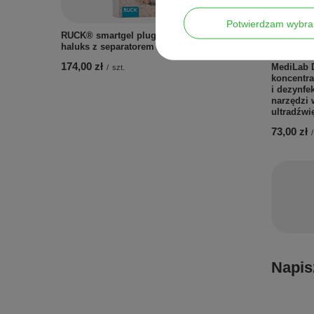
Potwierdzam wybra
RUCK® smartgel plug+switch osłona na
haluks z separatorem dużego palca - 4 szt.
174,00 zł
MediLab 
/
szt.
koncentra
i dezynfek
narzędzi 
ultradźwi
73,00 zł
/
Napis