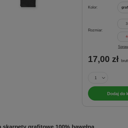
Kolor
gra
3
Rozmiar
4
Spraw
17,00 zł
brut
Dodaj do 
n skarpety grafitowe 100% bawełna