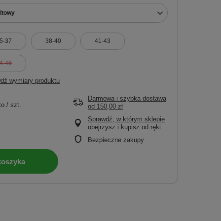
fitowy
5-37
38-40
41-43
4-46
dź wymiary produktu
Darmowa i szybka dostawa
to
/
szt.
od
150,00 zł
Sprawdź, w którym sklepie
obejrzysz i kupisz od ręki
Bezpieczne zakupy
koszyka