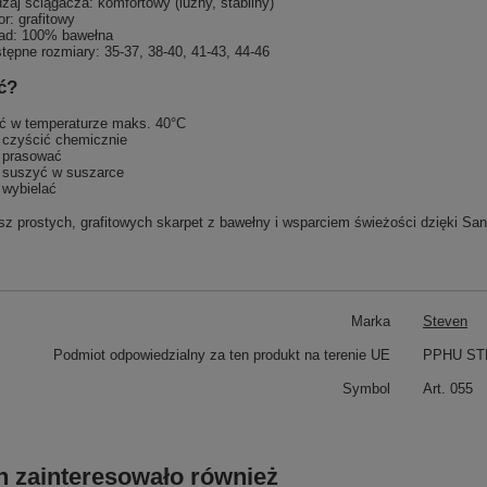
zaj ściągacza: komfortowy (luźny, stabilny)
or: grafitowy
ad: 100% bawełna
tępne rozmiary: 35-37, 38-40, 41-43, 44-46
ć?
ć w temperaturze maks. 40°C
 czyścić chemicznie
 prasować
 suszyć w suszarce
 wybielać
sz prostych, grafitowych skarpet z bawełny i wsparciem świeżości dzięki S
Marka
Steven
Podmiot odpowiedzialny za ten produkt na terenie UE
PPHU STE
Symbol
Art. 055
h zainteresowało również