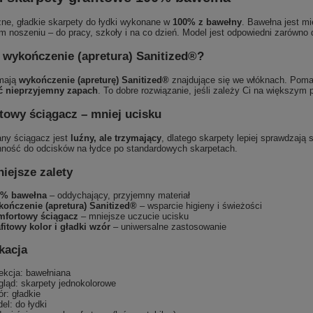
zne, gładkie skarpety do łydki wykonane w
100% z bawełny
. Bawełna jest m
 noszeniu – do pracy, szkoły i na co dzień. Model jest odpowiedni zarówno d
 wykończenie (apretura) Sanitized®?
mają
wykończenie (apreturę) Sanitized®
znajdujące się we włóknach. Pom
ć nieprzyjemny zapach
. To dobre rozwiązanie, jeśli zależy Ci na większym 
owy ściągacz – mniej ucisku
ny ściągacz jest
luźny, ale trzymający
, dlatego skarpety lepiej sprawdzają
nność do odcisków na łydce po standardowych skarpetach.
iejsze zalety
0% bawełna
– oddychający, przyjemny materiał
ończenie (apretura) Sanitized®
– wsparcie higieny i świeżości
fortowy ściągacz
– mniejsze uczucie ucisku
fitowy kolor i gładki wzór
– uniwersalne zastosowanie
kacja
ekcja: bawełniana
ląd: skarpety jednokolorowe
r: gładkie
el: do łydki