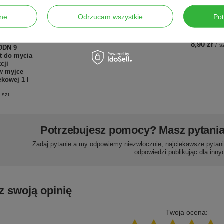
SWAROVSKI®
medycznym, Ø 5
ELEMENTS, 4 mm,
mm / ziarn. 60 (1
Peha-haft
ne
Odrzucam wszystkie
Po
10 szt. (różne kolory)
szt.)
elastyczna
m, 1 szt.
6,00 zł
3,00 zł
/
szt.
/
szt.
8,90 zł
/
sz
DDN 9
t do mycia
cji
w myjce
ękowej 1 l
szt.
Potrzebujesz pomocy? Masz pytani
Zadaj pytanie a my odpowiemy niezwłocznie, najciekawsze pytani
odpowiedzi publikując dla inny
z swoją opinię
Twoja ocena: