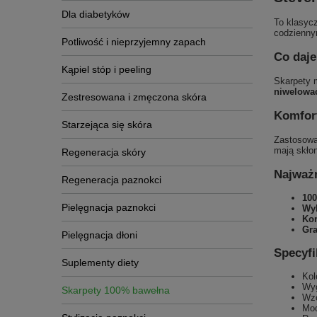
Dla diabetyków
To klasyc
codziennym
Potliwość i nieprzyjemny zapach
Co daje
Kąpiel stóp i peeling
Skarpety 
niwelowa
Zestresowana i zmęczona skóra
Komfort
Starzejąca się skóra
Zastosowa
mają skło
Regeneracja skóry
Najważn
Regeneracja paznokci
10
Pielęgnacja paznokci
Wyk
Kom
Gra
Pielęgnacja dłoni
Specyfi
Suplementy diety
Kol
Wyg
Skarpety 100% bawełna
Wzó
Mod