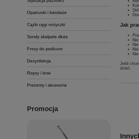
Stylizacja paznokci
Rod
Kol
Skł
Opatrunki i bandaże
Dos
Jak pra
Cążki cęgi nożyczki
Pra
Sondy skalpele dłuta
Nie
Nie
Frezy do pedicure
Nie
Nie
Dezynfekcja
Jeśli chce
dzień.
Rzęsy i brwi
Prezenty i akcesoria
Promocja
Innyc