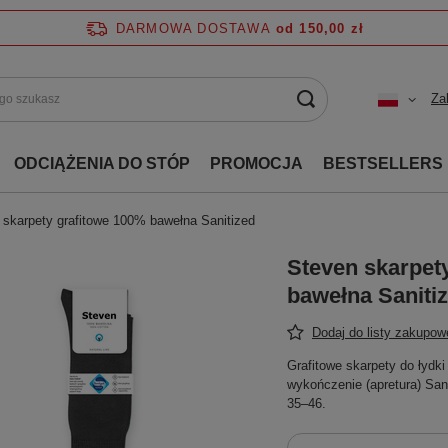
DARMOWA DOSTAWA
od 150,00 zł
Za
ODCIĄŻENIA DO STÓP
PROMOCJA
BESTSELLERS
 skarpety grafitowe 100% bawełna Sanitized
Steven skarpet
bawełna Saniti
Dodaj do listy zakupow
Grafitowe skarpety do łydk
wykończenie (apretura) Sa
35–46.