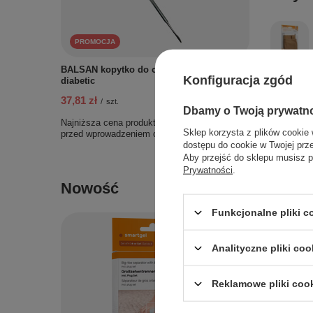
PROMOCJA
BALSAN kopytko do odsuwania skórek,
Konfiguracja zgód
diabetic
37,81 zł
/
szt.
Dbamy o Twoją prywatn
Najniższa cena produktu w okresie 30 dni
Sklep korzysta z plików cookie 
przed wprowadzeniem obniżki:
42,00 zł
-9%
dostępu do cookie w Twojej prz
Aby przejść do sklepu musisz p
Prywatności
.
Nowość
To mo
Funkcjonalne pliki c
Analityczne pliki coo
Reklamowe pliki coo