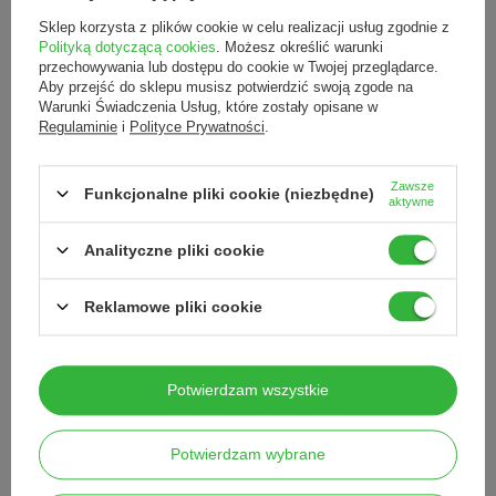
Sklep korzysta z plików cookie w celu realizacji usług zgodnie z
Polityką dotyczącą cookies
. Możesz określić warunki
przechowywania lub dostępu do cookie w Twojej przeglądarce.
Aby przejść do sklepu musisz potwierdzić swoją zgode na
Warunki Świadczenia Usług, które zostały opisane w
Regulaminie
i
Polityce Prywatności
.
Zawsze
Funkcjonalne pliki cookie (niezbędne)
aktywne
PODOPHARM MYKOBOOSTER®
Akileine Pro krem regenerujący do
olejek do paznokci, 10 ml
paznokci z onycholizą 10 ml
Analityczne pliki cookie
50,00 zł
/
szt.
46,00 zł
/
szt.
Reklamowe pliki cookie
Potwierdzam wszystkie
peclavus® PODOmed AntiMYX
Zestaw na grzybicę paznokci +
Potwierdzam wybrane
pielęgnacja
Aplikatory Microbrush,
145,00 zł
/
szt.