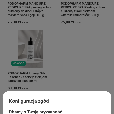
PODOPHARM MANICURE
PODOPHARM MANICURE
PEDICURE SPA peeling solno-
PEDICURE SPA Peeling solno-
cukrowy do dłoni i stóp z
cukrowy z kompleksem
masłem shea i goji, 300 g
witamin i minerałów, 300 g
75,00 zł
75,00 zł
/
szt.
/
szt.
NOWOŚĆ
PODOPHARM Luxury Oils
Essence - esencja z olejem
cacay do ciała 50 ml
80,00 zł
/
szt.
Konfiguracja zgód
Polecamy
Dbamy o Twoją prywatność