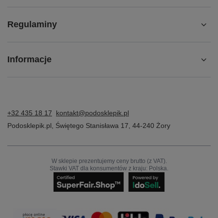
Regulaminy
Informacje
+32 435 18 17
kontakt@podosklepik.pl
Podosklepik.pl
,
Świętego Stanisława 17
,
44-240
Żory
W sklepie prezentujemy ceny brutto (z VAT).
Stawki VAT dla konsumentów z kraju:
Polska
.