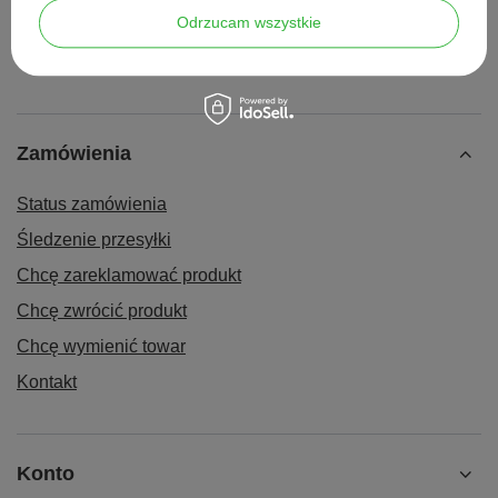
pomarańczowy 2,0 mm, 100 szt.
Odrzucam wszystkie
9,00 zł
/
szt.
Zamówienia
Status zamówienia
Śledzenie przesyłki
Chcę zareklamować produkt
Chcę zwrócić produkt
Chcę wymienić towar
Kontakt
Konto