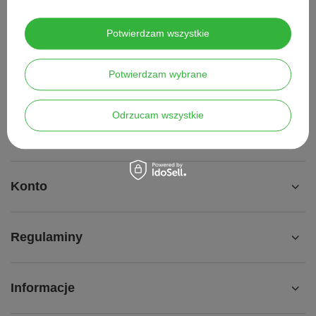
Status zamówienia
Potwierdzam wszystkie
Śledzenie przesyłki
Chcę zareklamować produkt
Potwierdzam wybrane
Chcę zwrócić produkt
Chcę wymienić towar
Odrzucam wszystkie
Kontakt
Konto
Regulaminy
Informacje