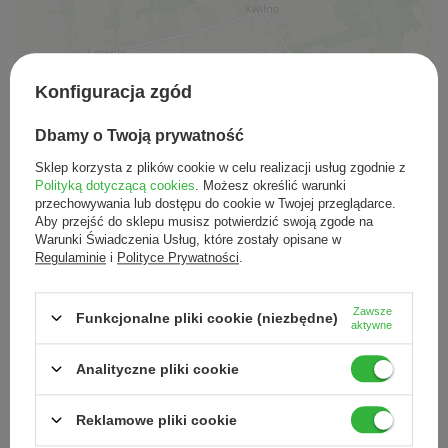
Konfiguracja zgód
Leaflet
|
©
OpenStreetMap
contributors
Dbamy o Twoją prywatność
Sklep korzysta z plików cookie w celu realizacji usług zgodnie z
Sklep firmowy LNC
Polityką dotyczącą cookies
. Możesz określić warunki
Świętego Stanisława 17
przechowywania lub dostępu do cookie w Twojej przeglądarce.
44-240 Żory
Aby przejść do sklepu musisz potwierdzić swoją zgode na
32 435 18 17
Warunki Świadczenia Usług, które zostały opisane w
bok@lnc.pl
Regulaminie
i
Polityce Prywatności
.
więcej informacji
Pokaż na mapie
Zawsze
Funkcjonalne pliki cookie (niezbędne)
aktywne
Analityczne pliki cookie
Reklamowe pliki cookie
Zamówienia