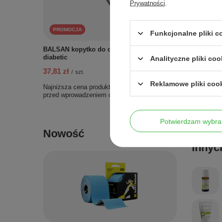
Prywatności
.
PROMOCJA
Funkcjonalne pliki c
BALSAN kopytko do odsuwania skórek,
diabetic
Analityczne pliki coo
37,81 zł
/
szt.
Reklamowe pliki coo
Najniższa cena produktu w okresie 30 dni
przed wprowadzeniem obniżki:
42,00 zł
-9%
Potwierdzam wybra
Nowość
Innyc