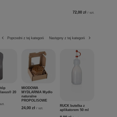
72,00 zł
/
szt.
Poprzedni z tej kategorii
Następny z tej kategorii
peclavus®
PODOmed t
do kąpieli 
skóry zrog
18 g
12,00 zł
/
s
stóp
MIODOWA
clavus® 20
MYDLARNIA Mydło
naturalne
PROPOLISOWE
szt.
RUCK butelka z
24,00 zł
/
szt.
aplikatorem 50 ml