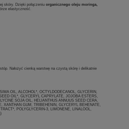
ej skóry. Dzięki połączeniu
organicznego oleju moringa,
kórze elastyczność.
stóp. Nałożyć cienką warstwę na czystą skórę i delikatnie
SIMA OIL, ALCOHOL*, OCTYLDODECANOL, GLYCERIN,
SEED OIL*, GLYCERYL CAPRYLATE, JOJOBA ESTERS,
YCINE SOJA OIL, HELIANTHUS ANNUUS SEED CERA,
E, XANTHAN GUM, TRIBEHENIN, GLYCERYL BEHENATE,
RACT*, POLYGLYCERIN-3, LIMONENE, LINALOOL,
)