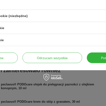
Problem
Zmęczona 
Suchość 
Typ produktu
Masło
ookie (niezbędne)
Działanie
Pielęgnac
kie
Waga
0,090 kg
Produkt Wegański
Tak
kie
Pojemność
50 ml
Certyfikacja
Natrue
ne
Odrzucam wszystkie
Po
h zainteresowało również
peclavus® PODOcare olejek do pielęgnacji paznokci z olejkiem
konopnym, 10 ml
peclavus® PODOcare krem do stóp z granatem, 30 ml