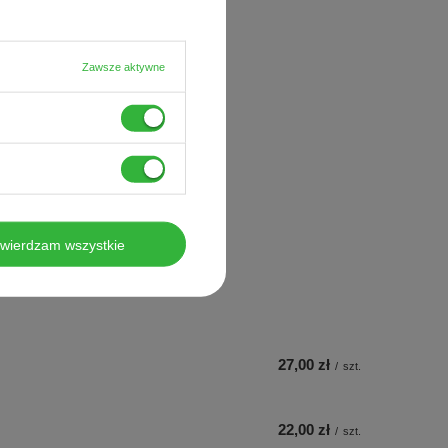
i obciążona skóra
skóry
Zawsze aktywne
yjne
twierdzam wszystkie
27,00 zł
/
szt.
22,00 zł
/
szt.