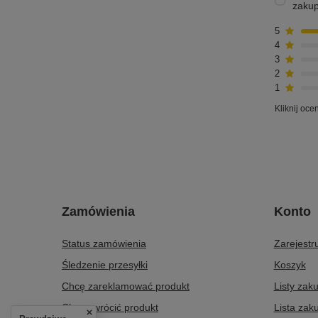
zaku
5
4
3
2
1
Kliknij oce
Zamówienia
Konto
Status zamówienia
Zarejestru
Śledzenie przesyłki
Koszyk
Chcę zareklamować produkt
Listy zak
Chcę zwrócić produkt
Lista zak