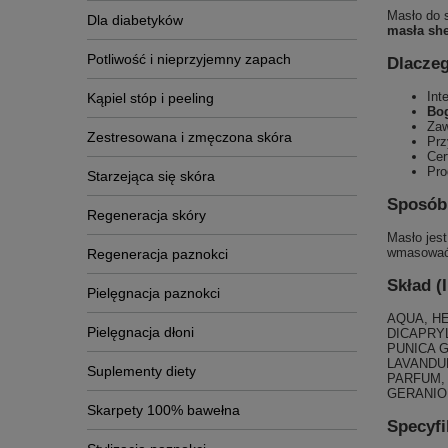
Masło do 
Dla diabetyków
masła she
Potliwość i nieprzyjemny zapach
Dlacze
Int
Kąpiel stóp i peeling
Bog
Zaw
Zestresowana i zmęczona skóra
Prz
Cer
Pro
Starzejąca się skóra
Sposób
Regeneracja skóry
Masło jest
wmasować
Regeneracja paznokci
Skład (
Pielęgnacja paznokci
AQUA, H
Pielęgnacja dłoni
DICAPRY
PUNICA 
LAVANDU
Suplementy diety
PARFUM,
GERANIOL,
Skarpety 100% bawełna
Specyfi