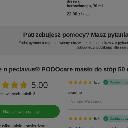
drzewa
herbacianego, 30 ml
22,00 zł
/
szt.
Potrzebujesz pomocy? Masz pytani
Zadaj pytanie a my odpowiemy niezwłocznie, najciekawsze pytani
odpowiedzi publikując dla inny
e o peclavus® PODOcare masło do stóp 50 
5/5
5.00
Opinia pot
świetne
stawionych opinii: 3
Sylwia, Warszawa
Napisz swoją opinię
5/5
Opinia pot
 tylko opinie potwierdzone