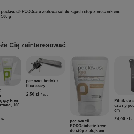
peclavus® PODOcare ziołowa sól do kąpieli stóp z mocznikiem,
500 g
że Cię zainteresować
peclavus brelok z
filcu szary
®
2,50 zł
/
szt.
e
ający krem
Pilnik do 
ettend, 100
czarny pe
cm
24,00 zł
szt.
/
peclavus®
PODOdiabetic krem
do stóp z olejkiem