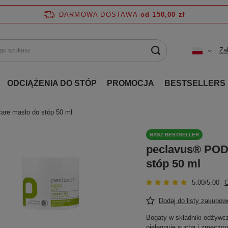
DARMOWA DOSTAWA
od 150,00 zł
Za
ODCIĄŻENIA DO STÓP
PROMOCJA
BESTSELLERS
re masło do stóp 50 ml
NASZ BESTSELLER
peclavus® POD
stóp 50 ml
5.00/5.00
O
Dodaj do listy zakupow
Bogaty w składniki odżywc
pielęgnuje suchą i zmęczoną