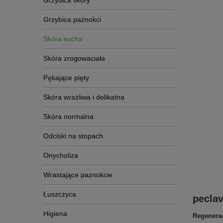
Grzybica skóry
Grzybica paznokci
Skóra sucha
Skóra zrogowaciała
Pękające pięty
Skóra wrażliwa i delikatna
Skóra normalna
Odciski na stopach
Onycholiza
Wrastające paznokcie
Łuszczyca
pecla
Higiena
Regenerac