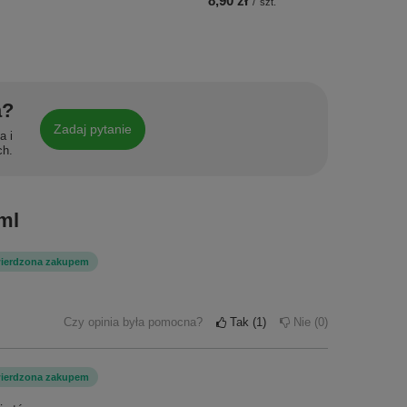
8,90 zł
/
szt.
a?
Zadaj pytanie
a i
ch.
ml
wierdzona zakupem
Czy opinia była pomocna?
Tak
1
Nie
0
wierdzona zakupem