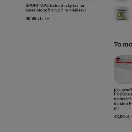
SPORTTAPE Extra Sticky taśma
kinesiology 5 cm x 5 m niebieski
49,99 zł
/
szt.
To mo
peclavus
PODOcar
natłuszcz
do stóp F
ml
48,00 zł
/