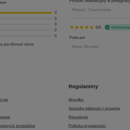
Produkt rewelacyjny w pielęgnacj
pem
Mariusz, Częstochowa
3
0
0
5/5
Opinia pot
0
0
Polecam
nę aby filtrować opinie
Maria, Wrocław
Regulaminy
j się
Wysyłka
Sposoby płatności i prowizje
upowe
Regulamin
upionych produktów
Polityka prywatności