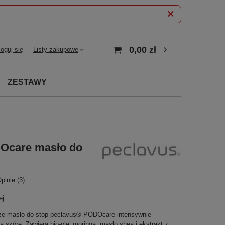
0,00 zł
loguj się
Listy zakupowe
ZESTAWY
Ocare masło do
pinie (3)
ej
ze masło do stóp peclavus® PODOcare intensywnie
 skórę. Zawiera bio-olej moringa, masło shea i ekstrakt z