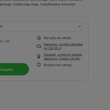
egenerują i zmiękczają stopy. Certyfikowany kosmetyk
ml
Wysyłka
we wtorek
to
/
szt.
Darmowa i szybka dostawa
od
150,00 zł
Sprawdź, w którym sklepie
obejrzysz i kupisz od ręki
Bezpieczne zakupy
koszyka