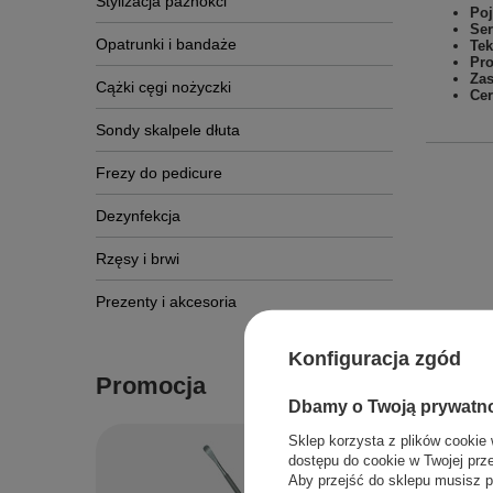
Stylizacja paznokci
Po
Ser
Opatrunki i bandaże
Tek
Pro
Zas
Cążki cęgi nożyczki
Cer
Sondy skalpele dłuta
Frezy do pedicure
Dezynfekcja
Rzęsy i brwi
Prezenty i akcesoria
Konfiguracja zgód
Promocja
Dbamy o Twoją prywatn
Sklep korzysta z plików cookie 
dostępu do cookie w Twojej prz
Aby przejść do sklepu musisz p