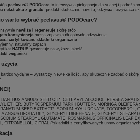
stóp
peclavus® PODOcare
to intensywna pielęgnacja dla suchej i podrażnion
a i ekstraktu z granatu
, produkt skutecznie nawilża, odżywia i przywraca s
go warto wybrać peclavus® PODOcare?
ensywnie
nawilża i regeneruje
skórę stóp
ata konsystencja
masła zapewnia długotrwałe odżywienie
iera
certyfikowane składniki organiczne
yjemny, naturalny zapach
tyfikat
NATRUE
gwarantuje najwyższą jakość
dukt
wegański
 użycia
 bardzo wydajne – wystarczy niewielka ilość, aby skutecznie zadbać o skórę 
.
INCI)
ELIANTHUS ANNUUS SEED OIL*, CETEARYL ALCOHOL, PERSEA GRATIS
LYL ETHER, BUTYROSPERMUM PARKII BUTTER*, MORINGA OLEIFERA 
GRANATUM SEED EXTRACT*, SODIUM HYALURONATE, TOCOPHEROL, GL
LA ANGUSTIFOLIA OIL*, GLYCERYL DIBEHENATE, GLYCERYL STEARAT
 SODIUM STEAROYL GLUTAMATE, ROSMARINUS OFFICINALIS LEAF EXT
 CITRONELLOL, CITRAL (*składniki z certyfikowanych upraw organicznych
kacja