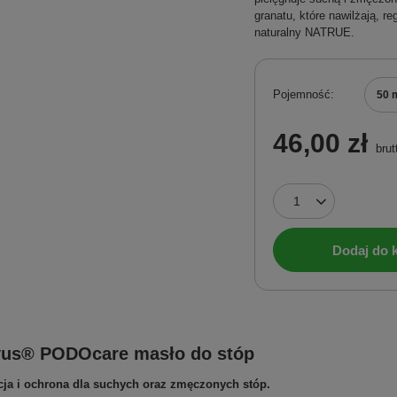
granatu, które nawilżają, r
naturalny NATRUE.
Pojemność
50 
46,00 zł
brut
Dodaj do 
vus® PODOcare masło do stóp
ja i ochrona dla suchych oraz zmęczonych stóp.