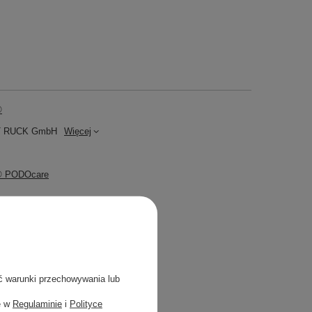
®
 RUCK GmbH
Więcej
® PODOcare
ja
rakt z granatu
 moringa
ć warunki przechowywania lub
ło shea
e w
Regulaminie
i
Polityce