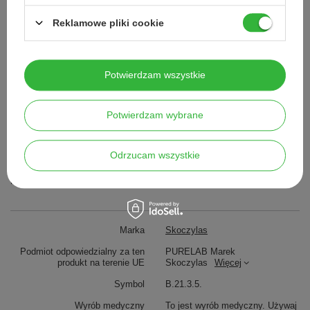
Suplement diety nie może być stosowany jako substytut zróżnicowanej
diety. Prowadzenie zdrowego trybu życia i stosowanie zrównoważonej
Reklamowe pliki cookie
diety są niezbędne dla zachowania dobrego stanu zdrowia.
Nie zaleca się stosowania przez kobiety w ciąży i karmiące piersią.
ILOŚĆ:
Potwierdzam wszystkie
60 kapsułek wegetariańskich - wystarcza na 30 dni.
Potwierdzam wybrane
Wyprodukowano dla i podmiot odpowiedzialny:
PURELAB Marek Skoczylas
ul. Reformacka 6
Odrzucam wszystkie
35-026 Rzeszów
NIP: 7941731389
REGON: 180300314
Marka
Skoczylas
Podmiot odpowiedzialny za ten
PURELAB Marek
produkt na terenie UE
Skoczylas
Więcej
Symbol
B.21.3.5.
Wyrób medyczny
To jest wyrób medyczny. Używaj