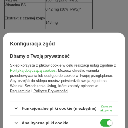
Magnez
130 mg (35% RWS)*
Witamina B6
0,42 mg (30% RWS)*
Ekstrakt z czarnej rzepy
143 mg
Konfiguracja zgód
*% RWS (referencyjna wartość spożycia)
Dbamy o Twoją prywatność
ZALECANA DZIENNA PORCJA:
Sklep korzysta z plików cookie w celu realizacji usług zgodnie z
Polityką dotyczącą cookies
. Możesz określić warunki
Dorośli, 1 kapsułka 2 razy dziennie, w trakcie posiłku, popijając wodą.
przechowywania lub dostępu do cookie w Twojej przeglądarce.
Aby przejść do sklepu musisz potwierdzić swoją zgode na
Nie należy przekraczać zalecanej porcji do spożycia w ciągu dnia. Nie
Warunki Świadczenia Usług, które zostały opisane w
stosować w przypadku uczulenia na którykolwiek ze składników
Regulaminie
i
Polityce Prywatności
.
preparatu.
SPOSÓB PRZECHOWYWANIA:
Zawsze
Funkcjonalne pliki cookie (niezbędne)
Przechowywać w sposób niedostępny dla małych dzieci, w suchym i
aktywne
chłodnym miejscu.
WAŻNE UWAGI:
Analityczne pliki cookie