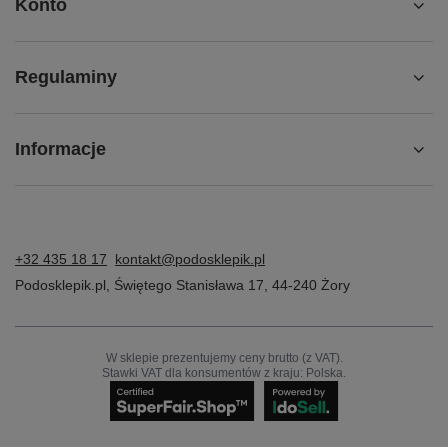
Konto
Regulaminy
Informacje
+32 435 18 17
kontakt@podosklepik.pl
Podosklepik.pl
,
Świętego Stanisława 17
,
44-240
Żory
W sklepie prezentujemy ceny brutto (z VAT).
Stawki VAT dla konsumentów z kraju:
Polska
.