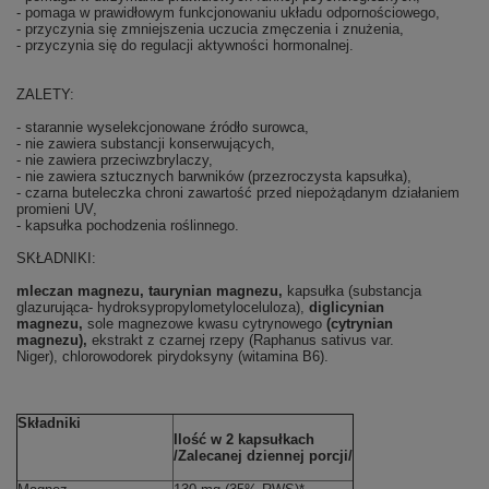
- pomaga w prawidłowym funkcjonowaniu układu odpornościowego,
- przyczynia się zmniejszenia uczucia zmęczenia i znużenia,
- przyczynia się do regulacji aktywności hormonalnej.
ZALETY:
- starannie wyselekcjonowane źródło surowca,
- nie zawiera substancji konserwujących,
- nie zawiera przeciwzbrylaczy,
- nie zawiera sztucznych barwników (przezroczysta kapsułka),
- czarna buteleczka chroni zawartość przed niepożądanym działaniem
promieni UV,
- kapsułka pochodzenia roślinnego.
SKŁADNIKI:
mleczan magnezu,
taurynian magnezu,
kapsułka (substancja
glazurująca- hydroksypropylometyloceluloza),
diglicynian
magnezu,
sole magnezowe kwasu cytrynowego
(
cytrynian
magnezu)
,
ekstrakt z czarnej rzepy (Raphanus sativus var.
Niger),
chlorowodorek pirydoksyny (witamina B6).
Składniki
Ilość w 2 kapsułkach
/Zalecanej dziennej porcji/