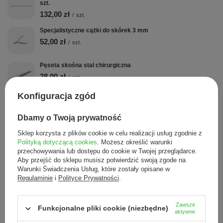
szt.
132,00 zł
/
szt.
Specjalistyczne cążki do skórek 3 mm
52,00 zł
/
szt.
Pęseta skośna stal chirurgiczna
28,00 zł
/
szt.
Konfiguracja zgód
Dbamy o Twoją prywatność
To może Cię zainteresować
Sklep korzysta z plików cookie w celu realizacji usług zgodnie z
Polityką dotyczącą cookies
. Możesz określić warunki
przechowywania lub dostępu do cookie w Twojej przeglądarce.
Testy klasy 4 do autok
Aby przejść do sklepu musisz potwierdzić swoją zgode na
sterylizacji, 250 szt.
Warunki Świadczenia Usług, które zostały opisane w
19,80 zł
/
szt.
Regulaminie
i
Polityce Prywatności
.
Busch - Frezy ze stali nierdzewnej kulka różyczka
Zawsze
1-RS-014, 1 szt
Funkcjonalne pliki cookie (niezbędne)
aktywne
6,50 zł
/
szt.