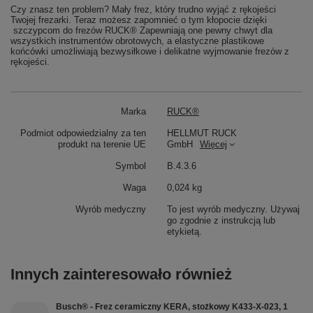
Czy znasz ten problem? Mały frez, który trudno wyjąć z rękojeści
Twojej frezarki. Teraz możesz zapomnieć o tym kłopocie dzięki
szczypcom do frezów RUCK® Zapewniają one pewny chwyt dla
wszystkich instrumentów obrotowych, a elastyczne plastikowe
końcówki umożliwiają bezwysiłkowe i delikatne wyjmowanie frezów z
rękojeści.
Marka
RUCK®
Podmiot odpowiedzialny za ten
HELLMUT RUCK
produkt na terenie UE
GmbH
Więcej
Symbol
B.4.3.6
Waga
0,024 kg
Wyrób medyczny
To jest wyrób medyczny. Używaj
go zgodnie z instrukcją lub
etykietą.
Innych zainteresowało również
Busch® - Frez ceramiczny KERA, stożkowy K433-X-023, 1