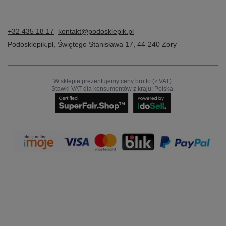
+32 435 18 17
kontakt@podosklepik.pl
Podosklepik.pl
,
Świętego Stanisława 17
,
44-240
Żory
W sklepie prezentujemy ceny brutto (z VAT).
Stawki VAT dla konsumentów z kraju:
Polska
.