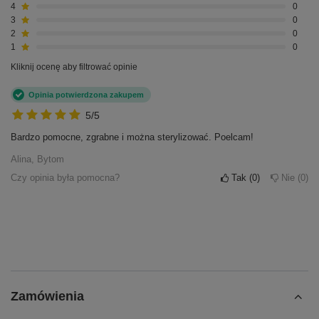
4
0
3
0
2
0
1
0
Kliknij ocenę aby filtrować opinie
Opinia potwierdzona zakupem
5/5
Bardzo pomocne, zgrabne i można sterylizować. Poelcam!
Alina, Bytom
Czy opinia była pomocna?
Tak
0
Nie
0
Zamówienia