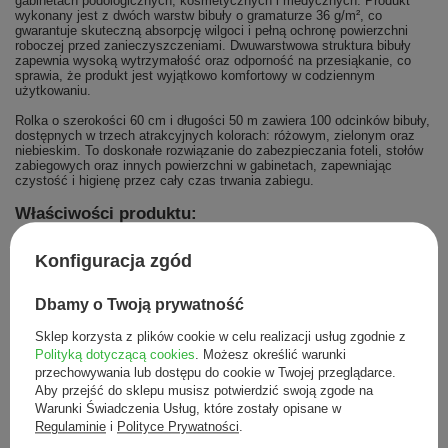
gabinetach podologicznych, kosmetycznych i medycznych. Produkt
wykonany jest z dwóch warstw bibuły o gramaturze 36 g/m², co
gwarantuje skuteczną absorpcję wilgoci i pełną ochronę powierzchni
roboczej przed zanieczyszczeniami. Dwuwarstwowa struktura bibuły
zapewnia wysoką wytrzymałość oraz odporność na przesiąkanie, co
sprawia, że produkt jest wyjątkowo komfortowy w codziennym
użytkowaniu.
Rolka o szerokości 60 cm i długości 50 m zawiera 100 odcinków bibuły,
dostępnych w trzech atrakcyjnych kolorach: różowym, zielonym oraz
niebieskim. To doskonałe rozwiązanie do zabezpieczania foteli, stołów
zabiegowych oraz innych powierzchni w gabinetach, zapewniając
czystość i higienę przez cały czas trwania zabiegu.
Właściwości produktu:
Wymiary
: 60 cm x 50 m, 100 odcinków
Konfiguracja zgód
Kolory
: różowy, zielony, niebieski
Gramatura
: 36 g/m²
Materiał
: dwie warstwy bibuły o wysokiej chłonności
Dbamy o Twoją prywatność
Zastosowanie
: ochrona powierzchni roboczej w gabinetach
podologicznych, kosmetycznych i medycznych
Sklep korzysta z plików cookie w celu realizacji usług zgodnie z
Funkcjonalność
: łatwe użytkowanie, doskonała absorpcja
wilgoci
Polityką dotyczącą cookies
. Możesz określić warunki
przechowywania lub dostępu do cookie w Twojej przeglądarce.
Struktura materiału:
Aby przejść do sklepu musisz potwierdzić swoją zgode na
Warunki Świadczenia Usług, które zostały opisane w
Dwuwarstwowa struktura bibuły zapewnia optymalną wytrzymałość,
Regulaminie
i
Polityce Prywatności
.
jednocześnie dbając o komfort i higienę w codziennej pracy. Produkt
dostępny jest w trzech kolorach, które pozwalają dopasować wygląd do