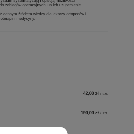
zystkim systematyzują i opisują możliwości
do zabiegów operacyjnych lub ich uzupełnienie.
ież cennym źródłem wiedzy dla lekarzy ortopedów i
oterapii i medycyny.
42,00 zł
/
szt.
190,00 zł
/
szt.