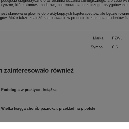
podejścia diagnostyczne oraz techniki leczenia chirurgicznego, a przede ws
eutyczne, które stanowią podstawę postępowania leczniczego, przygotowanie 
 jest skierowana głównie do praktykujących fizjoterapeutów, ale będzie równ
gów. Może także znaleźć zastosowanie w procesie kształcenia studentów fizj
Marka
PZWL
Symbol
C.6
h zainteresowało również
Podologia w praktyce - książka
Wielka księga chorób paznokci, przekład na j. polski