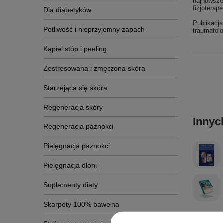
najnowsze 
fizjoterap
Dla diabetyków
Publikacja
Potliwość i nieprzyjemny zapach
traumatolo
Kąpiel stóp i peeling
Zestresowana i zmęczona skóra
Starzejąca się skóra
Regeneracja skóry
Innyc
Regeneracja paznokci
Pielęgnacja paznokci
Pielęgnacja dłoni
Suplementy diety
Skarpety 100% bawełna