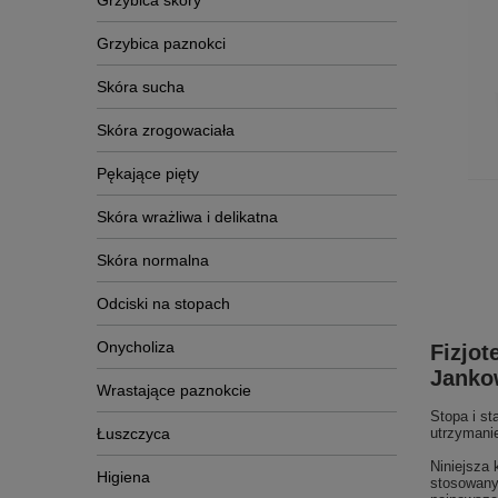
Grzybica skóry
Grzybica paznokci
Skóra sucha
Skóra zrogowaciała
Pękające pięty
Skóra wrażliwa i delikatna
Skóra normalna
Odciski na stopach
Onycholiza
Fizjot
Janko
Wrastające paznokcie
Stopa i st
Łuszczyca
utrzymani
Niniejsza
Higiena
stosowany