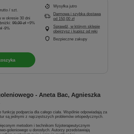
Wysyłka
jutro
rutto
/
szt.
Darmowa i szybka dostawa
 w okresie 30 dni
od
150,00 zł
bniżki:
99,00 zł
+9%
Sprawdź, w którym sklepie
zł
-9%
obejrzysz i kupisz od ręki
Bezpieczne zakupy
koszyka
goleniowego - Aneta Bac, Agnieszka
a
 funkcję podparcia dla całego ciała. Wspólnie odpowiadają za
ktur są jednymi z najczęstszych problemów ortopedycznych.
więconym metodom i technikom fizjoterapeutycznym
wo-goleniowego u dorosłych. Autorzy przedstawiają