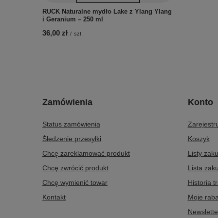
RUCK Naturalne mydło Lake z Ylang Ylang
i Geranium – 250 ml
36,00 zł
/
szt.
Zamówienia
Konto
Status zamówienia
Zarejestru
Śledzenie przesyłki
Koszyk
Chcę zareklamować produkt
Listy zak
Chcę zwrócić produkt
Lista zak
Chcę wymienić towar
Historia t
Kontakt
Moje raba
Newslette