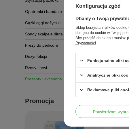
Stylizacja paznokci
Konfiguracja zgód
To mo
Opatrunki i bandaże
Dbamy o Twoją prywatn
Cążki cęgi nożyczki
Sklep korzysta z plików cookie 
dostępu do cookie w Twojej prz
Sondy skalpele dłuta
Aby przejść do sklepu musisz p
Prywatności
.
Frezy do pedicure
Pędzelek
artystycz
zdobienia
Dezynfekcja
Funkcjonalne pliki c
Nail Art,
Rzęsy i brwi
10,00 zł
/
Analityczne pliki coo
Prezenty i akcesoria
Reklamowe pliki coo
Promocja
Potwierdzam wybra