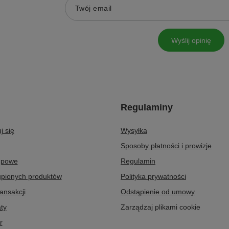
Twój email
Wyślij opinię
Regulaminy
j się
Wysyłka
Sposoby płatności i prowizje
upowe
Regulamin
upionych produktów
Polityka prywatności
ransakcji
Odstąpienie od umowy
ty
Zarządzaj plikami cookie
r