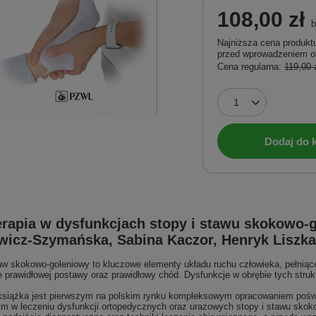
108,00 zł
b
Najniższa cena produktu
przed wprowadzeniem o
Cena regularna:
119,00 
Dodaj do 
erapia w dysfunkcjach stopy i stawu skokowo-
wicz-Szymańska, Sabina Kaczor, Henryk Liszk
aw skokowo-goleniowy to kluczowe elementy układu ruchu człowieka, pełniące
e prawidłowej postawy oraz prawidłowy chód. Dysfunkcje w obrębie tych stru
 książka jest pierwszym na polskim rynku kompleksowym opracowaniem poś
m w leczeniu dysfunkcji ortopedycznych oraz urazowych stopy i stawu skoko