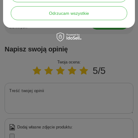
Potrzebujesz pomocy? Masz pytania?
Odrzucam wszystkie
Zadaj pytanie a my odpowiemy niezwłocznie,
Zadaj pytanie
najciekawsze pytania i odpowiedzi publikując
dla innych.
Napisz swoją opinię
Twoja ocena:
5/5
Treść twojej opinii
Dodaj własne zdjęcie produktu: