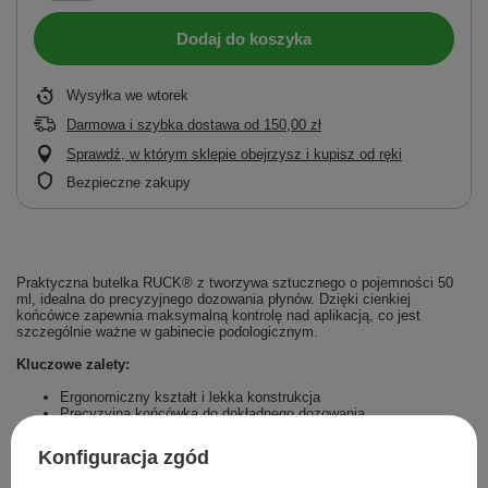
Dodaj do koszyka
Wysyłka
we wtorek
Darmowa i szybka dostawa
od
150,00 zł
Sprawdź, w którym sklepie obejrzysz i kupisz od ręki
Bezpieczne zakupy
Praktyczna butelka RUCK® z tworzywa sztucznego o pojemności 50
ml, idealna do precyzyjnego dozowania płynów. Dzięki cienkiej
końcówce zapewnia maksymalną kontrolę nad aplikacją, co jest
szczególnie ważne w gabinecie podologicznym.
Kluczowe zalety:
Ergonomiczny kształt i lekka konstrukcja
Precyzyjna końcówka do dokładnego dozowania
Łatwa w utrzymaniu czystości – wielokrotnego użytku
Odpowiednia do różnych płynów podologicznych
Konfiguracja zgód