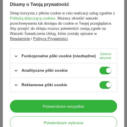
Dbamy o Twoją prywatność
Marka
RUCK®
Sklep korzysta z plików cookie w celu realizacji usług zgodnie z
Podmiot odpowiedzialny za ten
HELLMUT RUCK
Polityką dotyczącą cookies
. Możesz określić warunki
produkt na terenie UE
GmbH
Więcej
przechowywania lub dostępu do cookie w Twojej przeglądarce.
Aby przejść do sklepu musisz potwierdzić swoją zgode na
Symbol
A.17.4.3.
Warunki Świadczenia Usług, które zostały opisane w
Regulaminie
i
Polityce Prywatności
.
To może Cię zainteresować
Zawsze
Funkcjonalne pliki cookie (niezbędne)
aktywne
Analityczne pliki cookie
peclavus brelok z filcu szary
Reklamowe pliki cookie
2,50 zł
/
szt.
PODOPHARM VERRU 
Potwierdzam wszystkie
pielęgnacji skóry 12 
55,00 zł
/
szt.
Potwierdzam wybrane