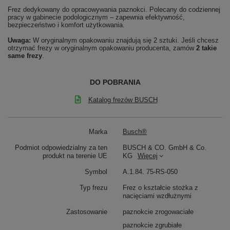
Frez dedykowany do opracowywania paznokci. Polecany do codziennej
pracy w gabinecie podologicznym – zapewnia efektywność,
bezpieczeństwo i komfort użytkowania.
Uwaga:
W oryginalnym opakowaniu znajdują się 2 sztuki. Jeśli chcesz
otrzymać frezy w oryginalnym opakowaniu producenta, zamów
2 takie
same frezy
.
DO POBRANIA
Katalog frezów BUSCH
Marka
Busch®
Podmiot odpowiedzialny za ten
BUSCH & CO. GmbH & Co.
produkt na terenie UE
KG
Więcej
Symbol
A.1.84. 75-RS-050
Typ frezu
Frez o kształcie stożka z
nacięciami wzdłużnymi
Zastosowanie
paznokcie zrogowaciałe
paznokcie zgrubiałe