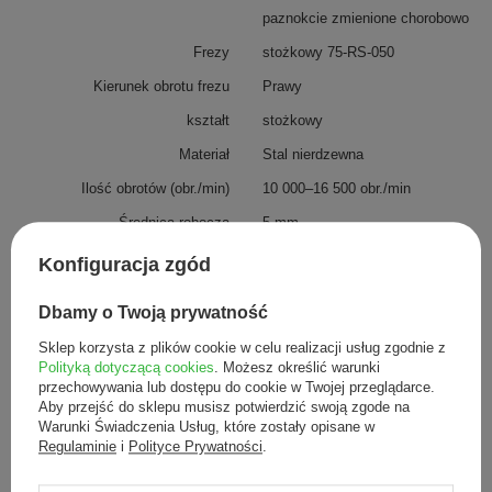
paznokcie zmienione chorobowo
Frezy
stożkowy 75-RS-050
Kierunek obrotu frezu
Prawy
kształt
stożkowy
Materiał
Stal nierdzewna
Ilość obrotów (obr./min)
10 000–16 500 obr./min
Średnica robocza
5 mm
Produkt medyczny
Tak, klasa 2a
Konfiguracja zgód
Przydatne informacje
Na czym polega dezynfekcja i
sterylizacja?
Więcej
Dbamy o Twoją prywatność
Skąd bierze się rdza na
Sklep korzysta z plików cookie w celu realizacji usług zgodnie z
narzędziach lub frezach ze stali
Polityką dotyczącą cookies
. Możesz określić warunki
nierdzewnej?
Więcej
przechowywania lub dostępu do cookie w Twojej przeglądarce.
Frezy Busch
frezy ze stali chirurgicznej
Aby przejść do sklepu musisz potwierdzić swoją zgode na
Warunki Świadczenia Usług, które zostały opisane w
frezy stożkowe
Regulaminie
i
Polityce Prywatności
.
frezy do zrogowaciałych
paznokci