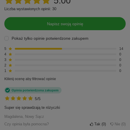
5.00
Liczba wystawionych opinii: 30
Napisz swoją opinię
Pokaż tylko opinie potwierdzone zakupem
5
14
4
0
3
0
2
0
1
0
Kliknij ocenę aby filtrować opinie
Opinia potwierdzona zakupem
5/5
Super się sprawdzają te różyczki
Magdalena, Nowy Sącz
Czy opinia była pomocna?
Tak
0
Nie
0