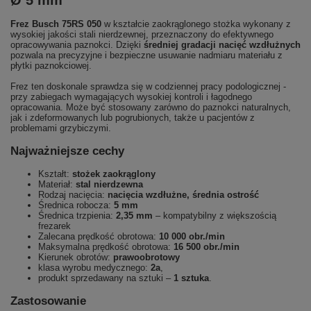
Ø 5 mm
Frez Busch 75RS 050
w kształcie zaokrąglonego stożka wykonany z
wysokiej jakości stali nierdzewnej, przeznaczony do efektywnego
opracowywania paznokci. Dzięki
średniej gradacji nacięć wzdłużnych
pozwala na precyzyjne i bezpieczne usuwanie nadmiaru materiału z
płytki paznokciowej.
Frez ten doskonale sprawdza się w codziennej pracy podologicznej -
przy zabiegach wymagających wysokiej kontroli i łagodnego
opracowania. Może być stosowany zarówno do paznokci naturalnych,
jak i zdeformowanych lub pogrubionych, także u pacjentów z
problemami grzybiczymi.
Najważniejsze cechy
Kształt:
stożek zaokrąglony
Materiał:
stal nierdzewna
Rodzaj nacięcia:
nacięcia wzdłużne, średnia ostrość
Średnica robocza:
5 mm
Średnica trzpienia:
2,35 mm
– kompatybilny z większością
frezarek
Zalecana prędkość obrotowa:
10 000 obr./min
Maksymalna prędkość obrotowa:
16 500 obr./min
Kierunek obrotów:
prawoobrotowy
klasa wyrobu medycznego:
2a
,
produkt sprzedawany na sztuki –
1 sztuka
.
Zastosowanie