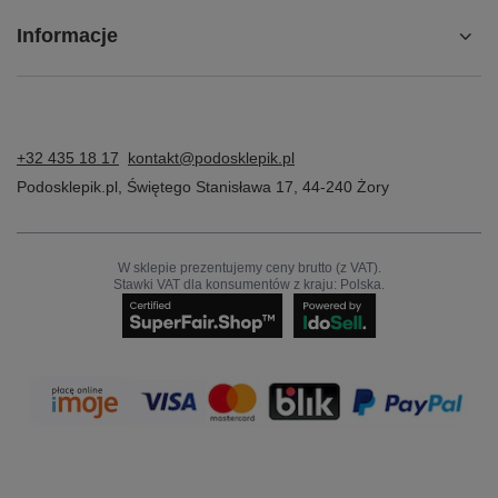
Informacje
+32 435 18 17
kontakt@podosklepik.pl
Podosklepik.pl
,
Świętego Stanisława 17
,
44-240
Żory
W sklepie prezentujemy ceny brutto (z VAT).
Stawki VAT dla konsumentów z kraju:
Polska
.