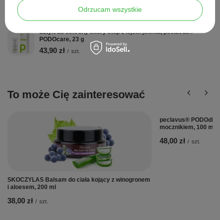
przeciwgrzybiczym, 4 ml
Odrzucam wszystkie
105,00 zł
/
szt.
Sztyft do ochrony skóry stóp z łojem jelenia, peclavus®
PODOcare, 23 g
43,90 zł
/
szt.
To może Cię zainteresować
peclavus® PODOdiabe
mocznikiem, 100 ml
48,00 zł
/
szt.
SKOCZYLAS Balsam do ciała kojący z winogronem
i aloesem, 200 ml
38,00 zł
/
szt.