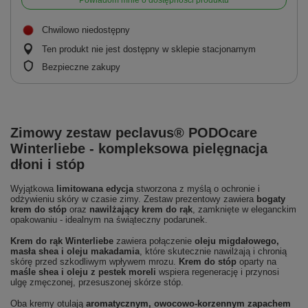
Powiadom mnie o dostępności produktu
Chwilowo niedostępny
Ten produkt nie jest dostępny w sklepie stacjonarnym
Bezpieczne zakupy
Zimowy zestaw peclavus® PODOcare
Winterliebe - kompleksowa pielęgnacja
dłoni i stóp
Wyjątkowa
limitowana edycja
stworzona z myślą o ochronie i
odżywieniu skóry w czasie zimy. Zestaw prezentowy zawiera
bogaty
krem do stóp
oraz
nawilżający krem do rąk
, zamknięte w eleganckim
opakowaniu - idealnym na świąteczny podarunek.
Krem do rąk Winterliebe
zawiera połączenie
oleju migdałowego,
masła shea i oleju makadamia
, które skutecznie nawilżają i chronią
skórę przed szkodliwym wpływem mrozu.
Krem do stóp
oparty na
maśle shea i oleju z pestek moreli
wspiera regenerację i przynosi
ulgę zmęczonej, przesuszonej skórze stóp.
Oba kremy otulają
aromatycznym, owocowo-korzennym zapachem