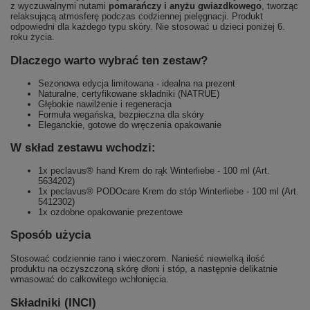
z wyczuwalnymi nutami
pomarańczy i anyżu gwiazdkowego
, tworząc
relaksującą atmosferę podczas codziennej pielęgnacji. Produkt
odpowiedni dla każdego typu skóry. Nie stosować u dzieci poniżej 6.
roku życia.
Dlaczego warto wybrać ten zestaw?
Sezonowa edycja limitowana - idealna na prezent
Naturalne, certyfikowane składniki (NATRUE)
Głębokie nawilżenie i regeneracja
Formuła wegańska, bezpieczna dla skóry
Eleganckie, gotowe do wręczenia opakowanie
W skład zestawu wchodzi:
1x peclavus® hand Krem do rąk Winterliebe - 100 ml (Art.
5634202)
1x peclavus® PODOcare Krem do stóp Winterliebe - 100 ml (Art.
5412302)
1x ozdobne opakowanie prezentowe
Sposób użycia
Stosować codziennie rano i wieczorem. Nanieść niewielką ilość
produktu na oczyszczoną skórę dłoni i stóp, a następnie delikatnie
wmasować do całkowitego wchłonięcia.
Składniki (INCI)