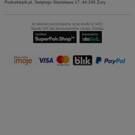
Podosklepik.pl
,
Świętego Stanisława 17
,
44-240
Żory
W sklepie prezentujemy ceny brutto (z VAT).
Stawki VAT dla konsumentów z kraju:
Polska
.