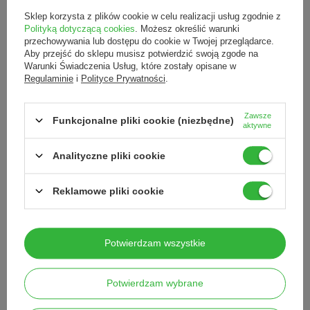
CITRUS AURANTIUM PEEL OIL, TERPINEOL, EUGENOL, EUGENIA
Sklep korzysta z plików cookie w celu realizacji usług zgodnie z
CARYOPHYLLUS OIL, ANETHOLE, VANILLIN
Polityką dotyczącą cookies
. Możesz określić warunki
* Składniki pochodzące z certyfikowanych upraw ekologicznych
przechowywania lub dostępu do cookie w Twojej przeglądarce.
Aby przejść do sklepu musisz potwierdzić swoją zgode na
Warunki Świadczenia Usług, które zostały opisane w
Regulaminie
i
Polityce Prywatności
.
Marka
peclavus®
Podmiot odpowiedzialny za ten
HELLMUT RUCK
Zawsze
Funkcjonalne pliki cookie (niezbędne)
produkt na terenie UE
GmbH
Więcej
aktywne
Seria
peclavus® PODOcare
Analityczne pliki cookie
Produkt Wegański
Tak
Pojemność
2 x 100 ml
Reklamowe pliki cookie
Waga
0,27 kg
Certyfikacja
Natrue
Potwierdzam wszystkie
Innych zainteresowało również
Potwierdzam wybrane
peclavus® PODOmed AntiMYX sztyft do paznokci o działaniu