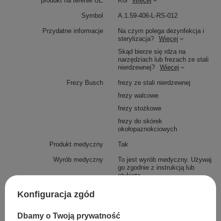
produkt na terenie UE
KG
Więcej
Symbol
A.1.59-406-L-RS-012
Przydatne informacje
Na czym polega dezynfekcja i
sterylizacja?
Więcej
Skąd bierze się rdza na
narzędziach lub frezach ze stali
nierdzewnej?
Więcej
Frezy Busch
frezy ze stali nierdzewnej
frezy walcowe
frezy stożkowe
frezy do skórek
okołopaznokciowych
Produkt medyczny
Tak
Wyrób medyczny
To jest wyrób medyczny. Używaj
go zgodnie z instrukcją lub
etykietą.
Konfiguracja zgód
Innych zainteresowało również
Dbamy o Twoją prywatność