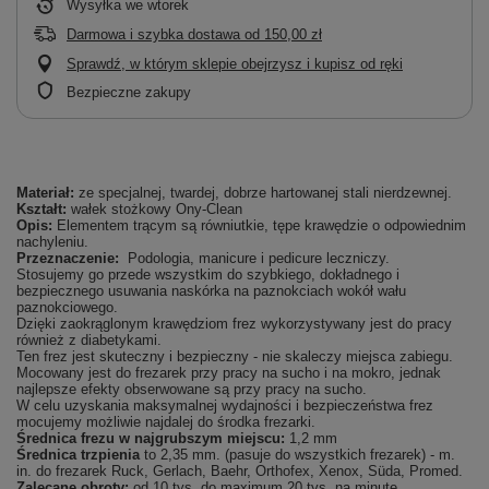
Wysyłka
we wtorek
Darmowa i szybka dostawa
od
150,00 zł
Sprawdź, w którym sklepie obejrzysz i kupisz od ręki
Bezpieczne zakupy
Materiał:
ze specjalnej, twardej, dobrze hartowanej stali nierdzewnej.
Kształt:
wałek stożkowy Ony-Clean
Opis:
Elementem trącym są równiutkie, tępe krawędzie o odpowiednim
nachyleniu.
Przeznaczenie:
Podologia, manicure i pedicure leczniczy.
Stosujemy go przede wszystkim do szybkiego, dokładnego i
bezpiecznego usuwania naskórka na paznokciach wokół wału
paznokciowego.
Dzięki zaokrąglonym krawędziom frez wykorzystywany jest do pracy
również z diabetykami.
Ten frez jest skuteczny i bezpieczny - nie skaleczy miejsca zabiegu.
Mocowany jest do frezarek przy pracy na sucho i na mokro, jednak
najlepsze efekty obserwowane są przy pracy na sucho.
W celu uzyskania maksymalnej wydajności i bezpieczeństwa frez
mocujemy możliwie najdalej do środka frezarki.
Średnica frezu w najgrubszym miejscu:
1,2 mm
Średnica trzpienia
to 2,35 mm. (pasuje do wszystkich frezarek) - m.
in. do frezarek Ruck, Gerlach, Baehr, Orthofex, Xenox, Süda, Promed.
Zalecane obroty:
od 10 tys. do maximum 20 tys. na minutę.