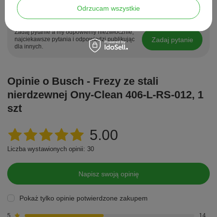
Odrzucam wszystkie
Potrzebujesz pomocy? Masz pytania?
Zadaj pytanie a my odpowiemy niezwłocznie,
Zadaj pytanie
najciekawsze pytania i odpowiedzi publikując
dla innych.
Opinie o Busch - Frezy ze stali
nierdzewnej Ony-Clean 406-L-RS-012, 1
szt
5.00
Liczba wystawionych opinii: 30
Napisz swoją opinię
Pokaż tylko opinie potwierdzone zakupem
5
14