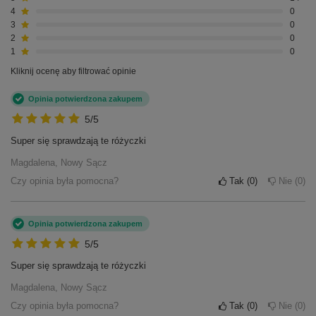
4
0
3
0
2
0
1
0
Kliknij ocenę aby filtrować opinie
Opinia potwierdzona zakupem
5/5
Super się sprawdzają te różyczki
Magdalena, Nowy Sącz
Czy opinia była pomocna?
Tak
0
Nie
0
Opinia potwierdzona zakupem
5/5
Super się sprawdzają te różyczki
Magdalena, Nowy Sącz
Czy opinia była pomocna?
Tak
0
Nie
0