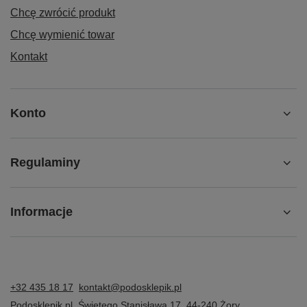
Chcę zwrócić produkt
Chcę wymienić towar
Kontakt
Konto
Regulaminy
Informacje
+32 435 18 17
kontakt@podosklepik.pl
Podosklepik.pl
,
Świętego Stanisława 17
,
44-240
Żory