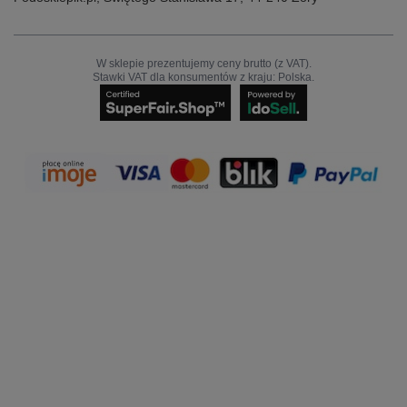
W sklepie prezentujemy ceny brutto (z VAT).
Stawki VAT dla konsumentów z kraju:
Polska
.