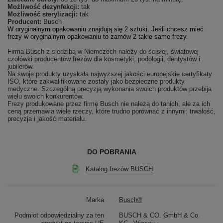
Możliwość dezynfekcji:
tak
Możliwość sterylizacji:
tak
Producent:
Busch
W oryginalnym opakowaniu znajdują się 2 sztuki. Jeśli chcesz mieć
frezy w oryginalnym opakowaniu to zamów 2 takie same frezy.
Firma Busch z siedzibą w Niemczech należy do ścisłej, światowej
czołówki producentów frezów dla kosmetyki, podologii, dentystów i
jubilerów.
Na swoje produkty uzyskała najwyższej jakości europejskie certyfikaty
ISO, które zakwalifikowane zostały jako bezpieczne produkty
medyczne. Szczególną precyzją wykonania swoich produktów przebija
wielu swoich konkurentów.
Frezy produkowane przez firmę Busch nie należą do tanich, ale za ich
ceną przemawia wiele rzeczy, które trudno porównać z innymi: trwałość,
precyzja i jakość materiału.
DO POBRANIA
Katalog frezów BUSCH
Marka
Busch®
Podmiot odpowiedzialny za ten
BUSCH & CO. GmbH & Co.