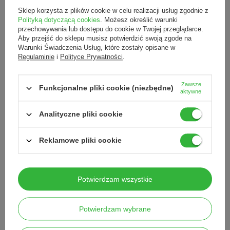
Busch - Prezenter frezów
Sklep korzysta z plików cookie w celu realizacji usług zgodnie z
99,00 zł
Polityką dotyczącą cookies
. Możesz określić warunki
/
szt.
przechowywania lub dostępu do cookie w Twojej przeglądarce.
Aby przejść do sklepu musisz potwierdzić swoją zgode na
Busch - pojemnik do dezynfekcji frezów
Warunki Świadczenia Usług, które zostały opisane w
22,00 zł
/
szt.
Regulaminie
i
Polityce Prywatności
.
Zawsze
Funkcjonalne pliki cookie (niezbędne)
aktywne
To może Cię zainteresować
Analityczne pliki cookie
Skalpel - ostrze chir
Reklamowe pliki cookie
1szt.
1,00 zł
/
szt.
Potwierdzam wszystkie
Szablony French
Potwierdzam wybrane
2,00 zł
/
szt.