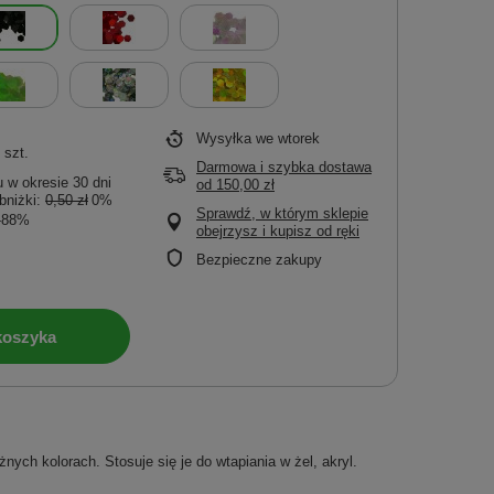
Wysyłka
we wtorek
/
szt.
Darmowa i szybka dostawa
 w okresie 30 dni
od
150,00 zł
bniżki:
0,50 zł
0%
Sprawdź, w którym sklepie
-88%
obejrzysz i kupisz od ręki
Bezpieczne zakupy
koszyka
ych kolorach. Stosuje się je do wtapiania w żel, akryl.