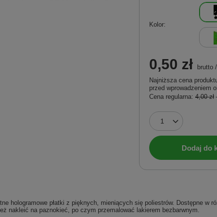
Kolor
0,50 zł
brutto
Najniższa cena produktu
przed wprowadzeniem o
Cena regularna:
4,00 zł
Dodaj do 
ne hologramowe płatki z pięknych, mieniących się poliestrów. Dostępne w różn
też nakleić na paznokieć, po czym przemalować lakierem bezbarwnym.