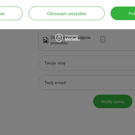
Treść twojej opinii
ne
Odrzucam wszystkie
Po
Dodaj własne zdjęcie
produktu:
Twoje imię
Twój email
Wyślij opinię