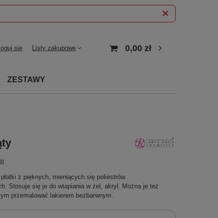
0,00 zł
loguj się
Listy zakupowe
ZESTAWY
ąty
ej
łatki z pięknych, mieniących się poliestrów.
. Stosuje się je do wtapiania w żel, akryl. Można je też
czym przemalować lakierem bezbarwnym.