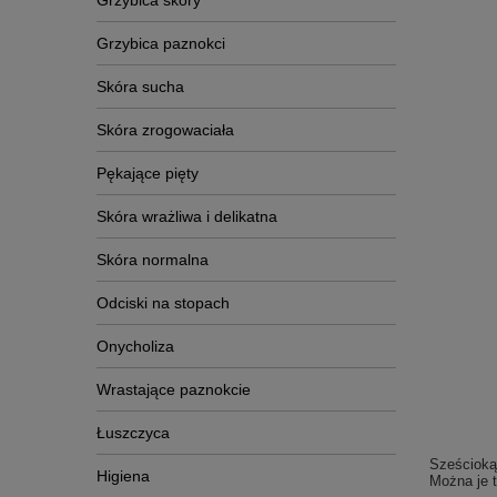
Grzybica skóry
Grzybica paznokci
Skóra sucha
Skóra zrogowaciała
Pękające pięty
Skóra wrażliwa i delikatna
Skóra normalna
Odciski na stopach
Onycholiza
Wrastające paznokcie
Łuszczyca
Sześciokąt
Higiena
Można je 