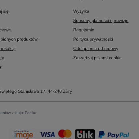
j się
Wysyłka
Sposoby płatności i prowizje
upowe
Regulamin
upionych produktów
Polityka prywatności
ransakcji
Odstąpienie od umowy
ty
Zarządzaj plikami cookie
r
Świętego Stanisława 17
,
44-240
Żory
entów z kraju:
Polska
.