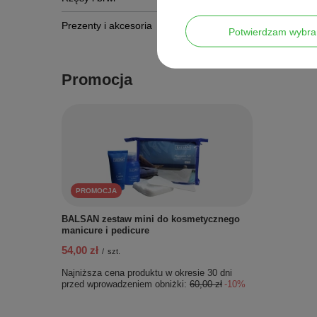
Prezenty i akcesoria
Potwierdzam wybra
Promocja
PROMOCJA
BALSAN zestaw mini do kosmetycznego
manicure i pedicure
54,00 zł
/
szt.
Najniższa cena produktu w okresie 30 dni
przed wprowadzeniem obniżki:
60,00 zł
-10%