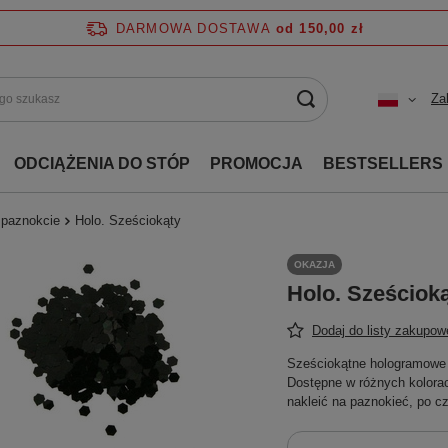
DARMOWA DOSTAWA
od 150,00 zł
Za
ODCIĄŻENIA DO STÓP
PROMOCJA
BESTSELLERS
 paznokcie
Holo. Sześciokąty
OKAZJA
Holo. Sześciok
Dodaj do listy zakupow
Sześciokątne hologramowe p
Dostępne w różnych kolorach
nakleić na paznokieć, po 