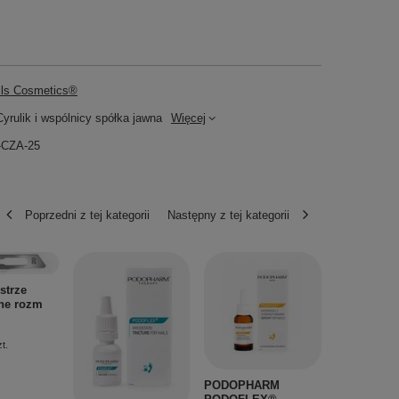
ils Cosmetics®
yrulik i wspólnicy spółka jawna
Więcej
-CZA-25
Poprzedni z tej kategorii
Następny z tej kategorii
Lakier do 
RENATUR 
strze
vegan forsy
zne rozm
ml
36,00 zł
/
s
t.
PODOPHARM