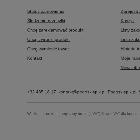
Status zamówienia
Zarejestru
Śledzenie przesyłki
Koszyk
Chcę zareklamować produkt
Listy zak
Chcę zwrócić produkt
Lista zak
Chcę wymienić towar
Historia t
Kontakt
Moje raba
Newslette
+32 435 18 17
kontakt@podosklepik.pl
Podosklepik.pl
,
W sklepie prezentujemy ceny brutto (z VAT).
Stawki VAT dla konsum