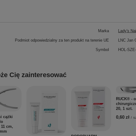
Marka
Lady's Na
Podmiot odpowiedzialny za ten produkt na terenie UE
LNC Jan C
Symbol
HOL-SZE
że Cię zainteresować
RUCK® - o
chirurgic
20, 1 szt.
0,60 zł
i cążki
/
sz
do
 11 cm,
2 mm