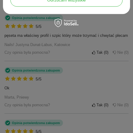
Kliknij ocenę aby filtrować opinie
Opinia potwierdzona zakupem
5/5
pęseta ma właściwy profil i szpic który może trzymać i chwytać plecam
Nails! Justyna Dunat-Labus, Katowice
Czy opinia była pomocna?
Tak
0
Nie
0
Opinia potwierdzona zakupem
5/5
Ok
Marta, Pniewy
Czy opinia była pomocna?
Tak
0
Nie
0
Opinia potwierdzona zakupem
5/5