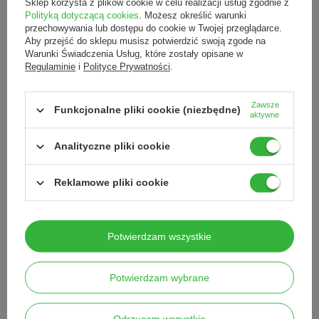
Sklep korzysta z plików cookie w celu realizacji usług zgodnie z
Zadaj pytanie a my odpowiemy niezwłocznie,
Polityką dotyczącą cookies
. Możesz określić warunki
Zadaj pytanie
najciekawsze pytania i odpowiedzi publikując
przechowywania lub dostępu do cookie w Twojej przeglądarce.
dla innych.
Aby przejść do sklepu musisz potwierdzić swoją zgode na
Warunki Świadczenia Usług, które zostały opisane w
Regulaminie
i
Polityce Prywatności
.
Opinie o Pęseta skośna stal
chirurgiczna
Zawsze
Funkcjonalne pliki cookie (niezbędne)
aktywne
5.00
Analityczne pliki cookie
Liczba wystawionych opinii: 8
Reklamowe pliki cookie
Napisz swoją opinię
Pokaż tylko opinie potwierdzone zakupem
Potwierdzam wszystkie
5
8
4
0
Potwierdzam wybrane
3
0
2
0
1
0
Odrzucam wszystkie