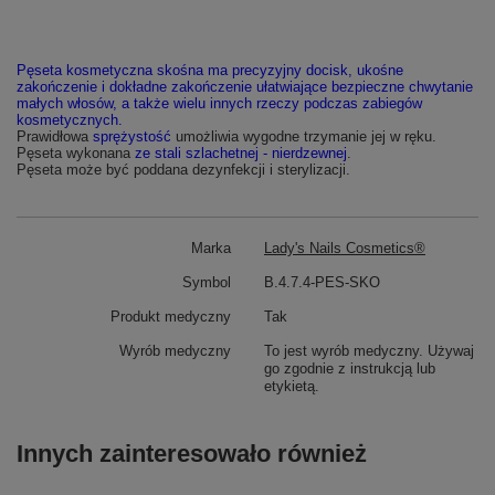
Pęseta kosmetyczna skośna ma precyzyjny docisk, ukośne
zakończenie i dokładne zakończenie ułatwiające bezpieczne chwytanie
małych włosów, a także wielu innych rzeczy podczas zabiegów
kosmetycznych.
Prawidłowa
sprężystość
umożliwia wygodne trzymanie jej w ręku.
Pęseta wykonana
ze stali szlachetnej - nierdzewnej
.
Pęseta może być poddana dezynfekcji i sterylizacji.
Marka
Lady's Nails Cosmetics®
Symbol
B.4.7.4-PES-SKO
Produkt medyczny
Tak
Wyrób medyczny
To jest wyrób medyczny. Używaj
go zgodnie z instrukcją lub
etykietą.
Innych zainteresowało również