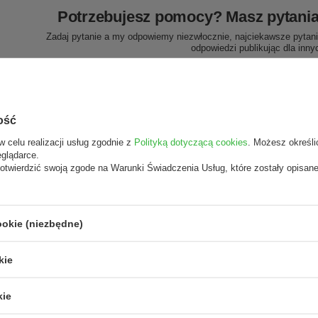
Potrzebujesz pomocy? Masz pytani
Zadaj pytanie a my odpowiemy niezwłocznie, najciekawsze pytani
odpowiedzi publikując dla inny
e o Przezroczysty prezenter na pędzelki
ość
5/5
5.00
Opinia pot
w celu realizacji usług zgodnie z
Polityką dotyczącą cookies
. Możesz określi
eglądarce.
Produkt godny polecenia -prezen
stawionych opinii: 1
otwierdzić swoją zgode na Warunki Świadczenia Usług, które zostały opisan
plus .
MAGDALENA, Kraków
Napisz swoją opinię
ookie (niezbędne)
 tylko opinie potwierdzone
pem
kie
1
0
kie
0