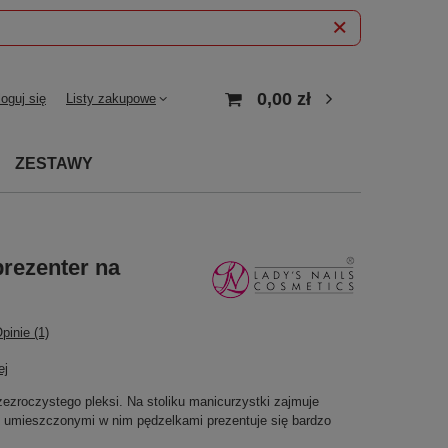
0,00 zł
loguj się
Listy zakupowe
ZESTAWY
prezenter na
pinie (1)
ej
zezroczystego pleksi. Na stoliku manicurzystki zajmuje
z umieszczonymi w nim pędzelkami prezentuje się bardzo