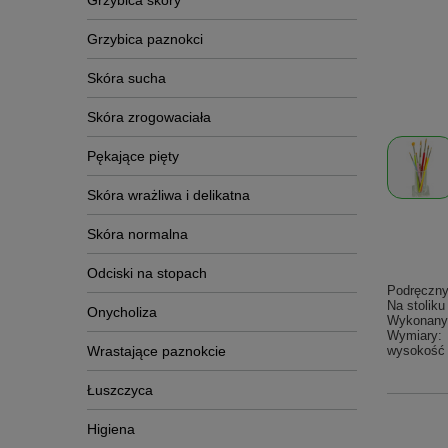
Grzybica skóry
Grzybica paznokci
Skóra sucha
Skóra zrogowaciała
Pękające pięty
Skóra wrażliwa i delikatna
Skóra normalna
Odciski na stopach
Podręczny
Na stoliku
Onycholiza
Wykonany j
Wymiary:
Wrastające paznokcie
wysokość 
Łuszczyca
Higiena