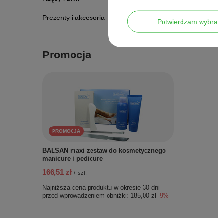
2
1
Prezenty i akcesoria
Potwierdzam wybra
Kliknij oce
Promocja
PROMOCJA
BALSAN maxi zestaw do kosmetycznego
manicure i pedicure
166,51 zł
/
szt.
Najniższa cena produktu w okresie 30 dni
przed wprowadzeniem obniżki:
185,00 zł
-9%