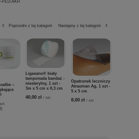
J-PED-AKR
Poprzedni z tej kategorii
Następny z tej kategorii
Aplikatory -
mikroszczo
fioletowy, 
100 szt.
12,00 zł
/
s
Ligasano® biały
tamponada bandaż -
Opatrunek leczniczy
niesterylny, 1 szt -
salbe –
Atrauman Ag, 1 szt -
3m x 5 cm x 0,3 cm
ękające
5 x 5 cm
l
40,00 zł
/
szt.
8,00 zł
/
szt.
szt.
l)