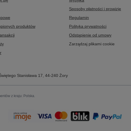
j się
Wysyłka
Sposoby płatności i prowizje
upowe
Regulamin
upionych produktów
Polityka prywatności
ransakcji
Odstąpienie od umowy
ty
Zarządzaj plikami cookie
r
Świętego Stanisława 17
,
44-240
Żory
entów z kraju:
Polska
.