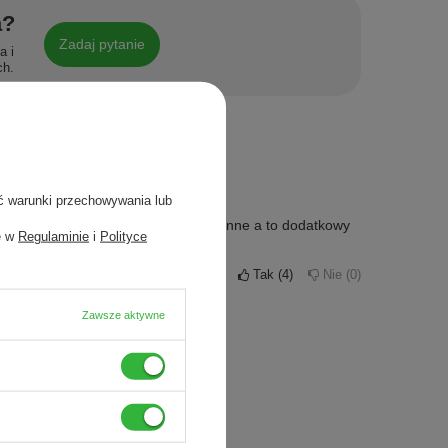
a?
Zadaj pytanie
a i
ch.
wierdzona zakupem
ć warunki przechowywania lub
tuje się doskonale. wykonanie staranne a to dodatkowy
e w
Regulaminie
i
Polityce
Czy opinia była pomocna?
Tak
4
Nie
0
Zawsze aktywne