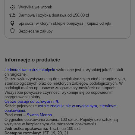
Wysyłka
we wtorek
Darmowa i szybka dostawa
od
150,00 zł
Sprawdź, w którym sklepie obejrzysz i kupisz od ręki
Bezpieczne zakupy
Informacje o produkcie
Jednorazowe ostrze skalpela
wykonane jest z wysokiej jakości stali
chirurgicznej.
Ostrza wykorzystywane są do specjalistycznych cięć chirurgicznych,
stomatologicznych oraz do niektórych zabiegów podologicznych. W
podologii można np. usuwać zrogowaciały naskórek na stopach.
Wszystkie powyższe czynności wykonuje się po odpowiednim
przygotowaniu skóry.
Ostrze pasuje do uchwytu nr
4
.
Każde pojedyncze
ostrze znajduje się w oryginalnym, sterylnym
opakowaniu
.
Producent –
Swann Morton
.
Oryginalne opakowanie zawiera 100 sztuk. Pojedyncze sztuki są
wysyłane w bezpiecznym dla transportu opakowaniu.
Jednostka opakowania:
1 szt. lub
100 szt.
Dostępne rozmiary:
15T, 19, 20, 21.