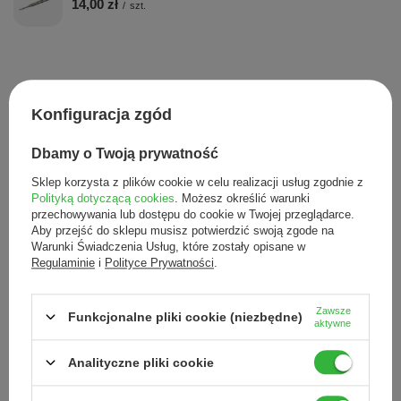
14,00 zł
/
szt.
To może Cię zainteresować
Konfiguracja zgód
Skalpel - ostrze chir
Dbamy o Twoją prywatność
1szt.
1,00 zł
Sklep korzysta z plików cookie w celu realizacji usług zgodnie z
/
szt.
Polityką dotyczącą cookies
. Możesz określić warunki
Chirurgiczny uchwyt ostrzy skalpela, rozm 4
przechowywania lub dostępu do cookie w Twojej przeglądarce.
14,00 zł
/
szt.
Aby przejść do sklepu musisz potwierdzić swoją zgode na
Warunki Świadczenia Usług, które zostały opisane w
Regulaminie
i
Polityce Prywatności
.
Potrzebujesz pomocy? Masz pytania?
Zadaj pytanie a my odpowiemy niezwłocznie,
Zawsze
Funkcjonalne pliki cookie (niezbędne)
Zadaj pytanie
najciekawsze pytania i odpowiedzi publikując
aktywne
dla innych.
Analityczne pliki cookie
Opinie o Skalpel - ostrze chirurgiczne