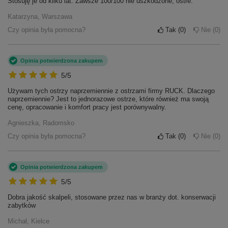
Stosuję je od kilku lat. Zawsze 100/100 nie uszkodzone, ostre.
Katarzyna, Warszawa
Czy opinia była pomocna?
Tak
0
Nie
0
Opinia potwierdzona zakupem
5/5
Używam tych ostrzy naprzemiennie z ostrzami firmy RUCK. Dlaczego
naprzemiennie? Jest to jednorazowe ostrze, które również ma swoją
cenę, opracowanie i komfort pracy jest porównywalny.
Agnieszka, Radomsko
Czy opinia była pomocna?
Tak
0
Nie
0
Opinia potwierdzona zakupem
5/5
Dobra jakość skalpeli, stosowane przez nas w branży dot. konserwacji
zabytków
Michał, Kielce