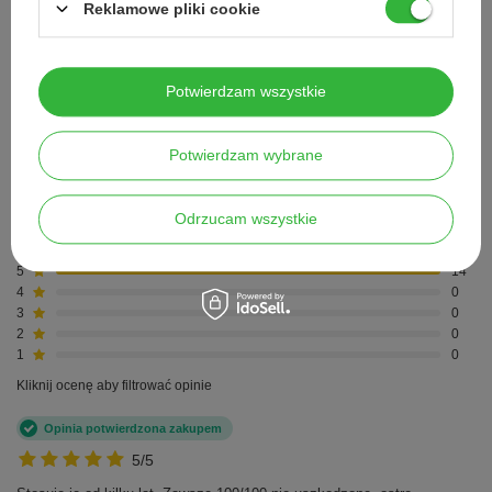
Reklamowe pliki cookie
Swann Morton, nr 19, 1szt.
5.00
Potwierdzam wszystkie
Liczba wystawionych opinii: 14
Potwierdzam wybrane
Napisz swoją opinię
Odrzucam wszystkie
Pokaż tylko opinie potwierdzone zakupem
5
14
4
0
3
0
2
0
1
0
Kliknij ocenę aby filtrować opinie
Opinia potwierdzona zakupem
5/5