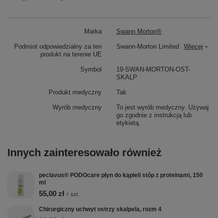
Marka
Swann Morton®
Podmiot odpowiedzialny za ten
Swann-Morton Limited
Więcej
produkt na terenie UE
Symbol
19-SWAN-MORTON-OST-
SKALP
Produkt medyczny
Tak
Wyrób medyczny
To jest wyrób medyczny. Używaj
go zgodnie z instrukcją lub
etykietą.
Innych zainteresowało również
peclavus® PODOcare płyn do kąpieli stóp z proteinami, 150
ml
55,00 zł
/
szt.
Chirurgiczny uchwyt ostrzy skalpela, rozm 4