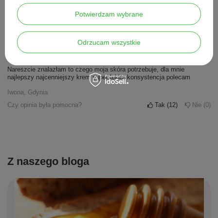
Czy opinia była pomocna?
Tak
26
Nie
0
Potwierdzam wybrane
Opinia niepotwierdzona zakupem
Odrzucam wszystkie
5/5
Nareszcie znalazłam to czego moja skóra potrzebuje, dla mnie
najlepszy najcenniejszy krem super lekka konsystencja polecam
Iwona, Gdynia
Czy opinia była pomocna?
Tak
12
Nie
0
Z naszego bloga