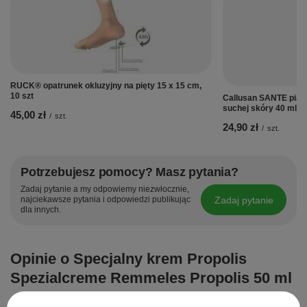
RUCK® opatrunek okluzyjny na pięty 15 x 15 cm,
10 szt
Callusan SANTE pianka
suchej skóry 40 ml
45,00 zł
/
szt.
24,90 zł
/
szt.
Potrzebujesz pomocy? Masz pytania?
Zadaj pytanie a my odpowiemy niezwłocznie,
Zadaj pytanie
najciekawsze pytania i odpowiedzi publikując
dla innych.
Opinie o Specjalny krem Propolis
Spezialcreme Remmeles Propolis 50 ml