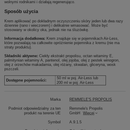
wolnymi rodnikami i działają regenerująco.
Sposób użycia
Krem aplikować po dokładnym oczyszczeniu skóry jeden lub dwa razy
dziennie (rano i wieczorem) i delikatnie wmasować. Może być
stosowany w okolicy oka, jednak nie na śluzówkę.
Informacja dodatkowa:
Krem znajduje się w pojemnikach Air-Less,
które pozwalają na całkowite opróżnienie pojemnika z kremu (nie ma
straty produktu).
Składniki aktywne:
Ciekły ekstrakt propolisu, octan witaminy E,
palmitynian witaminy A, pantenol, olej jojoba, olej z pestek winogron,
olej z orzechów makadamia, olej różany, skwalan, gliceryna, wosk
pszczeli.
50 ml w poj. Air-Less lub
Dostępne pojemności:
200 ml w poj. Air-Less
Marka
REMMELE'S PROPOLIS
Podmiot odpowiedzialny za ten
Remmele's Propolis
produkt na terenie UE
GmbH
Więcej
Symbol
A.9.1.5