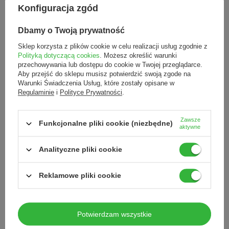
5.00
Konfiguracja zgód
Liczba wystawionych opinii: 2
Dbamy o Twoją prywatność
Sklep korzysta z plików cookie w celu realizacji usług zgodnie z
Napisz swoją opinię
Polityką dotyczącą cookies
. Możesz określić warunki
przechowywania lub dostępu do cookie w Twojej przeglądarce.
Pokaż tylko opinie potwierdzone zakupem
Aby przejść do sklepu musisz potwierdzić swoją zgode na
Warunki Świadczenia Usług, które zostały opisane w
5
2
Regulaminie
i
Polityce Prywatności
.
4
0
3
0
Zawsze
2
0
Funkcjonalne pliki cookie (niezbędne)
aktywne
1
0
Kliknij ocenę aby filtrować opinie
Analityczne pliki cookie
Opinia potwierdzona zakupem
Reklamowe pliki cookie
5/5
Krem w trakcie testu do mojej problematycznej skóry. Bardzo
komfortowy aplikator, który jest praktyczny w codziennym stosowaniu.
Polecam…
Potwierdzam wszystkie
Olga, Szczecin